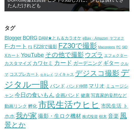
たんだけれども
タグ
BORG
Blogger
DAM★とも＆カラオケ
eBay・Amazon･ヤフオク
FZ30で撮影
F-カート
FZ28で撮影
F1
Macorpions
PC
SID
その他で撮影
ウズラ
YouTube
Xカート
エフェクター
カード
ギター
カワセミ
ガーデニング
カスタマイズ
クル
デ
デジスコ撮影
コスプレカート
マ
ツイキャス
セキレイ
ジタル一眼
バンド
マリオ
ミュージシ
バンド仲間
今日の食いもん
ャン
企画バンド
健康
写真家的妄想など
市民生活ウヒヒ
市民生活 ト
動画リンク
孵化
我が家
風
ホホ
撮影・生ロク機材
音楽
樹木
株式投資
景とか