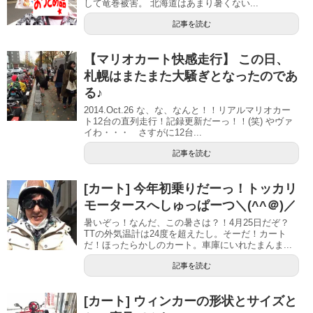
して竜巻被害。 北海道はあまり暑くない...
記事を読む
【マリオカート快感走行】 この日、
札幌はまたまた大騒ぎとなったのであ
る♪
2014.Oct.26 な、な、なんと！！リアルマリオカー
ト12台の直列走行！記録更新だーっ！！(笑) やヴァ
イわ・・・ さすがに12台...
記事を読む
[カート] 今年初乗りだーっ！トッカリ
モータースへしゅっぱーつ＼(^^＠)／
暑いぞっ！なんだ、この暑さは？！4月25日だぞ？
TTの外気温計は24度を超えたし。そーだ！カート
だ！ほったらかしのカート。車庫にいれたまんま...
記事を読む
[カート] ウィンカーの形状とサイズと