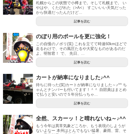
札幌からこの状態で小樽まで。そして札幌まで。 い
やはや、くたびれた（>A<） すごいいい天気だった
から快適だったんだけど...
記事を読む
のぼり用のポールを更に強化！
この自慢のノボリ(笑) これを立てて時速60kmほどで
走るわけで、その風圧たるや大変なものがあるのだ
よ、明智君！ で、 先日、...
記事を読む
カートが納車になりました♪^^
待ちに待った(笑)カートが納車になりました～♪^^ ち
ゃんとナンバーも付いてます！＾＾ 自賠責はまとめ
て払うと安いので５年分払っちゃ...
記事を読む
全然、スカーッ！と晴れないね～♪^^
もう今年は異常気象どころか、もう表現のしようが
ないよなー 本州はとんでもない猛暑、豪雨、雷、そ