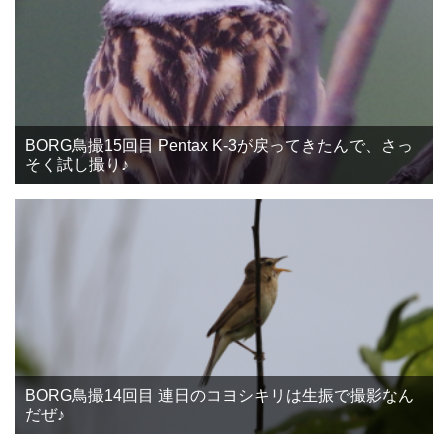
BORG鳥撮15回目 Pentax K-3が戻ってきたんで、さっ
そく試し撮り♪
BORG鳥撮14回目 連日のコヨシキリは生振で撮影なん
だぜ♪