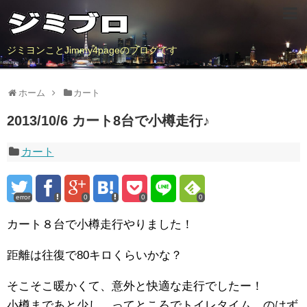
ジミヨンことJimmy4pageのブログです
ホーム
カート
2013/10/6 カート8台で小樽走行♪
カート
error
0
0
0
カート８台で小樽走行やりました！
距離は往復で80キロくらいかな？
そこそこ暖かくて、意外と快適な走行でしたー！
小樽まであと少し、ってところでトイレタイム、のはず