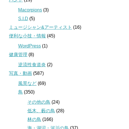
Macorpions
(3)
S.I.D
(5)
ミュージシャン&アーティスト
(16)
便利な小技・情報
(45)
WordPress
(1)
健康管理
(8)
逆流性食道炎
(2)
写真・動画
(587)
風景など
(69)
鳥
(350)
その他の鳥
(24)
低木、藪の鳥
(28)
林の鳥
(166)
海・湖沼・河川の鳥
(37)