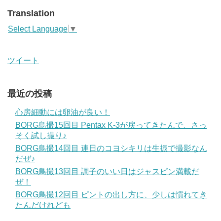
Translation
Select Language
▼
ツイート
最近の投稿
心房細動には卵油が良い！
BORG鳥撮15回目 Pentax K-3が戻ってきたんで、さっ
そく試し撮り♪
BORG鳥撮14回目 連日のコヨシキリは生振で撮影なん
だぜ♪
BORG鳥撮13回目 調子のいい日はジャスピン満載だ
ぜ！
BORG鳥撮12回目 ピントの出し方に、少しは慣れてき
たんだけれども