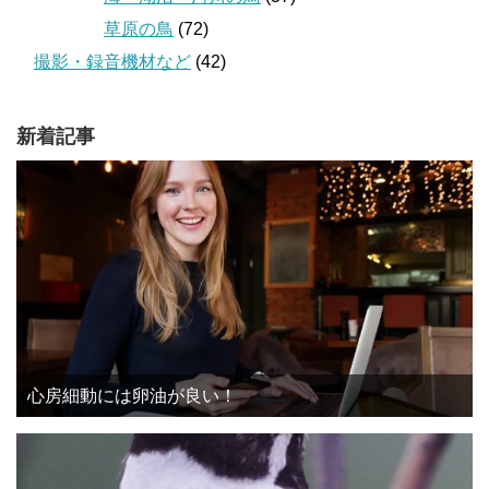
草原の鳥
(72)
撮影・録音機材など
(42)
新着記事
心房細動には卵油が良い！