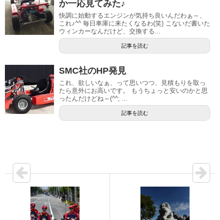
か一応見てみた♪
快調に始動するエンジンが気持ち良いんだわぁ～、
これ♪^^ 毎日車庫に来たくなるわ(笑) こないだ書いた
ウィンカーなんだけど、交換する...
記事を読む
SMC社のHP発見
これ、欲しいなぁ、って思いつつ、見積もりを取っ
たら意外にお高いです。 もうちょっと安いのかと思
ったんだけどね～(^^; ...
記事を読む