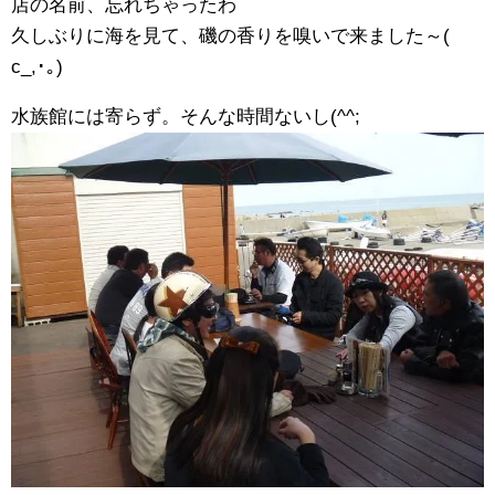
店の名前、忘れちゃったわ
久しぶりに海を見て、磯の香りを嗅いで来ました～(ゝ
c_,･｡)
水族館には寄らず。そんな時間ないし(^^;