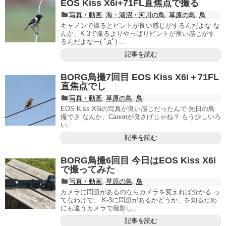
EOS Kiss X6i+71FL直焦点で撮る
写真・動画
,
海・湖沼・河川の鳥
,
草原の鳥
,
鳥
キャノンで撮るとピントが良い感じがするんだよな な
んか、K-3で撮るよりやっぱりピントが良い感じがす
るんだよなー( ﾟдﾟ) ...
記事を読む
BORG鳥撮7回目 EOS Kiss X6i＋71FL
直焦点でし
写真・動画
,
草原の鳥
,
鳥
EOS Kiss X6iの写真が良い感じだったんで 先日の鳥
撮でさ なんか、Canonが良さげじゃね？ もう少しいろ
い...
記事を読む
BORG鳥撮6回目 今日はEOS Kiss X6i
で撮ってみた
写真・動画
,
草原の鳥
,
鳥
カメラに問題があるのならカメラを変えれば分かる っ
てなわけで、 K-3に問題があるかどうか、を知るため
にも違うカメラで撮影し...
記事を読む