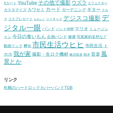
その他で撮影
ウズラ
YouTube
Xカート
エフェクター
カード
ギター
カワセミ
ガーデニング
カスタマイズ
クル
デ
デジスコ撮影
コスプレカート
マ
ツイキャス
セキレイ
ジタル一眼
バンド
マリオ
ミュージシ
バンド仲間
今日の食いもん
ャン
企画バンド
健康
写真家的妄想など
市民生活ウヒヒ
市民生活 ト
動画リンク
孵化
我が家
風
ホホ
撮影・生ロク機材
音楽
樹木
株式投資
景とか
リンク
札幌のハードロックカバーバンドTGB