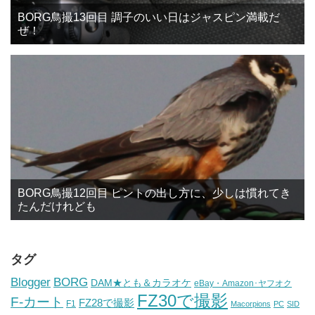
BORG鳥撮13回目 調子のいい日はジャスピン満載だ
ぜ！
BORG鳥撮12回目 ピントの出し方に、少しは慣れてき
たんだけれども
タグ
BORG
Blogger
DAM★とも＆カラオケ
eBay・Amazon･ヤフオク
FZ30で撮影
F-カート
FZ28で撮影
F1
Macorpions
PC
SID