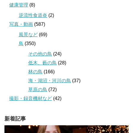
健康管理
(8)
逆流性食道炎
(2)
写真・動画
(587)
風景など
(69)
鳥
(350)
その他の鳥
(24)
低木、藪の鳥
(28)
林の鳥
(166)
海・湖沼・河川の鳥
(37)
草原の鳥
(72)
撮影・録音機材など
(42)
新着記事