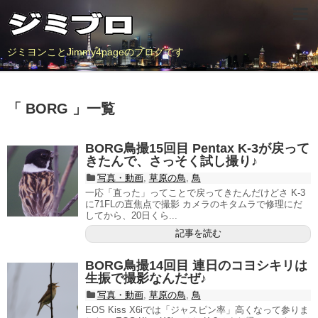
ジミヨンことJimmy4pageのブログです
「 BORG 」一覧
BORG鳥撮15回目 Pentax K-3が戻って
きたんで、さっそく試し撮り♪
写真・動画
,
草原の鳥
,
鳥
一応「直った」ってことで戻ってきたんだけどさ K-3
に71FLの直焦点で撮影 カメラのキタムラで修理にだ
してから、20日くら...
記事を読む
BORG鳥撮14回目 連日のコヨシキリは
生振で撮影なんだぜ♪
写真・動画
,
草原の鳥
,
鳥
EOS Kiss X6iでは「ジャスピン率」高くなって参りま