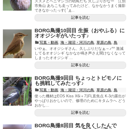
スズメとベニマシコの幼鳥たち 久しぶりかなー 江別
市角山 あちこち走ってみたけど、なかなかうまく撮影
できなかったっす( ﾟд...
記事を読む
BORG鳥撮10回目 生振（おやふる）に
オオジシギがいたっす♪
写真・動画
,
海・湖沼・河川の鳥
,
草原の鳥
,
鳥
いやぁ、オオジシギさん、久しぶりだなぁ～♪^^ 激減
してるオオジシギ なかなか鳴き声さえ聞けなくなって
しまったオオジシギ ...
記事を読む
BORG鳥撮9回目 ちょっとトビモノに
も挑戦してみたっす♪
写真・動画
,
海・湖沼・河川の鳥
,
草原の鳥
,
鳥
使った機材はEOS Kiss X6i＋71FL直焦点 K-3の露出が
やっぱりおかしいので、修理のためにキタムラへ どう
おかし...
記事を読む
BORG鳥撮8回目 気を良くしたんで