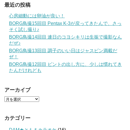
最近の投稿
心房細動には卵油が良い！
BORG鳥撮15回目 Pentax K-3が戻ってきたんで、さっ
そく試し撮り♪
BORG鳥撮14回目 連日のコヨシキリは生振で撮影なん
だぜ♪
BORG鳥撮13回目 調子のいい日はジャスピン満載だ
ぜ！
BORG鳥撮12回目 ピントの出し方に、少しは慣れてき
たんだけれども
アーカイブ
カテゴリー
DAM★とも＆カラオケ
(16)