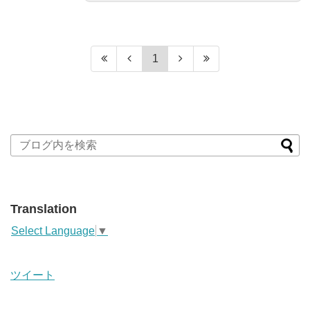
1
Translation
Select Language
▼
ツイート