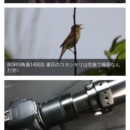
BORG鳥撮14回目 連日のコヨシキリは生振で撮影なん
だぜ♪