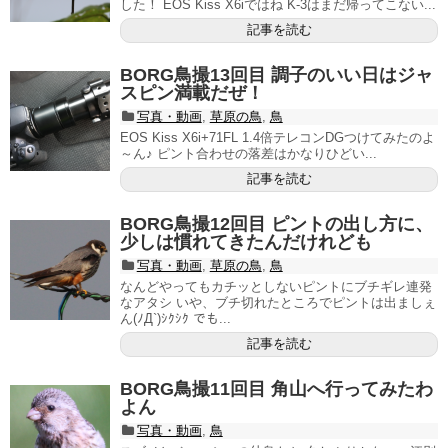
した！ EOS Kiss X6iではね K-3はまだ帰ってこない...
記事を読む
BORG鳥撮13回目 調子のいい日はジャ
スピン満載だぜ！
写真・動画
,
草原の鳥
,
鳥
EOS Kiss X6i+71FL 1.4倍テレコンDGつけてみたのよ
～ん♪ ピント合わせの落差はかなりひどい...
記事を読む
BORG鳥撮12回目 ピントの出し方に、
少しは慣れてきたんだけれども
写真・動画
,
草原の鳥
,
鳥
なんどやってもカチッとしないピントにブチギレ連発
なアタシ いや、ブチ切れたところでピントは出ましぇ
ん(ﾉД`)ｼｸｼｸ でも...
記事を読む
BORG鳥撮11回目 角山へ行ってみたわ
よん
写真・動画
,
鳥