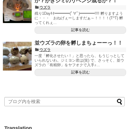
か？がきジミのリベンジ成るか？！
ウズラ
残り1Dayｷﾀ━━━━(ﾟ∀ﾟ)━━━━!!!! 孵りますよう
に・・・ おねげぇーしますだぁ～！！！！(T^T) 孵
ってくれぇ...
記事を読む
並ウズラの卵を孵しまちょーーっ！！
ウズラ
一度「孵化させたい！」と思ったら、もうじっとして
いられないわ。ジミヨン君は(笑) で、さっそく、並ウ
ズラの「有精卵」をヤフオクで入手♪...
記事を読む
Translation