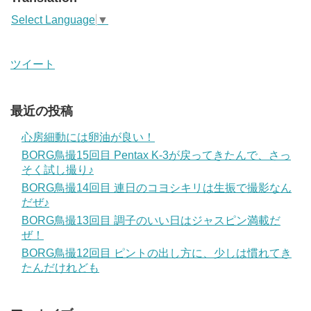
Select Language
▼
ツイート
最近の投稿
心房細動には卵油が良い！
BORG鳥撮15回目 Pentax K-3が戻ってきたんで、さっ
そく試し撮り♪
BORG鳥撮14回目 連日のコヨシキリは生振で撮影なん
だぜ♪
BORG鳥撮13回目 調子のいい日はジャスピン満載だ
ぜ！
BORG鳥撮12回目 ピントの出し方に、少しは慣れてき
たんだけれども