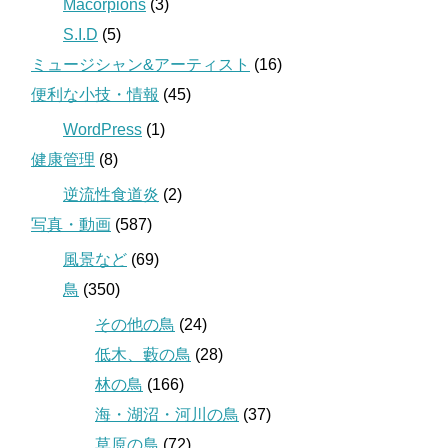
Macorpions
(3)
S.I.D
(5)
ミュージシャン&アーティスト
(16)
便利な小技・情報
(45)
WordPress
(1)
健康管理
(8)
逆流性食道炎
(2)
写真・動画
(587)
風景など
(69)
鳥
(350)
その他の鳥
(24)
低木、藪の鳥
(28)
林の鳥
(166)
海・湖沼・河川の鳥
(37)
草原の鳥
(72)