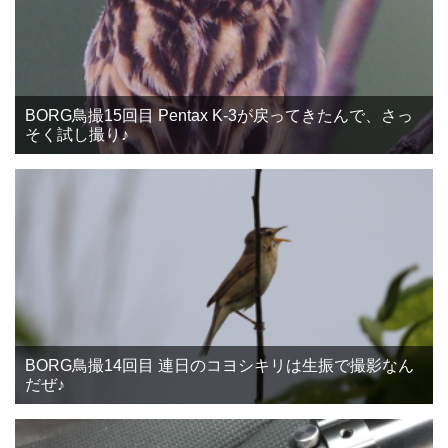
BORG鳥撮15回目 Pentax K-3が戻ってきたんで、さっ
そく試し撮り♪
BORG鳥撮14回目 連日のコヨシキリは生振で撮影なん
だぜ♪