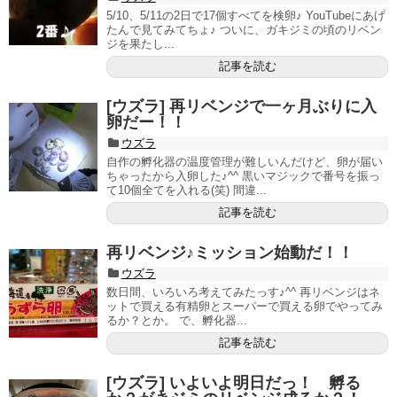
5/10、5/11の2日で17個すべてを検卵♪ YouTubeにあげ
たんで見てみてちょ♪ ついに、ガキジミの頃のリベン
ジを果たし...
記事を読む
[ウズラ] 再リベンジで一ヶ月ぶりに入
卵だー！！
ウズラ
自作の孵化器の温度管理が難しいんだけど、卵が届い
ちゃったから入卵した♪^^ 黒いマジックで番号を振っ
て10個全てを入れる(笑) 間違...
記事を読む
再リベンジ♪ミッション始動だ！！
ウズラ
数日間、いろいろ考えてみたっす♪^^ 再リベンジはネ
ットで買える有精卵とスーパーで買える卵でやってみ
るか？とか。 で、孵化器...
記事を読む
[ウズラ] いよいよ明日だっ！ 孵る