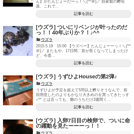
ん】がたんじょーだーっ！＼(^^＠)／ 自家製の孵化
器、これで...
記事を読む
[ウズラ] ついにリベンジが叶ったのだ
っ！！40年ぶりか？！♪^^
ウズラ
2015.5.19 15:00 【ウズベー】たんじょーーっ！＼(^^
＠)／ またもや、17日間、首が長くなってしまったけ
ど、今度...
記事を読む
[ウズラ] うずひよHouseの第2弾♪
ウズラ
うずひよが予定を超えて5羽以上孵りそうなんで、前
回用意したのよりもかなり大きめのを買ってきたっす
♪^^ とは言っても、雛のうちだけ3週間く...
記事を読む
[ウズラ] 入卵7日目の検卵で、ついに命
の躍動を見たーーーっ！！
ウズラ