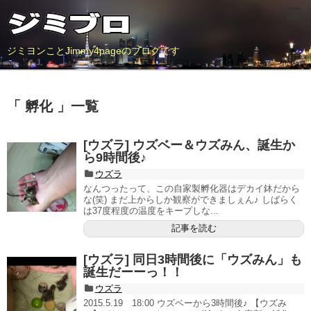
ジミヨンことJimmy4pageのブログです
「 孵化 」一覧
[ウズラ] ウズベー＆ウズみん、誕生か
ら9時間後♪
ウズラ
なんつったって、この自家製孵化器はデカイ鉢だから
な(笑) まだ上からしか観察ができましぇん♪ しばらく
は37度程度の温度をキープしな...
記事を読む
[ウズラ] 同日3時間後に「ウズみん」も
誕生だーーっ！！
ウズラ
2015.5.19 18:00 ウズベーから3時間後♪ 【ウズみ