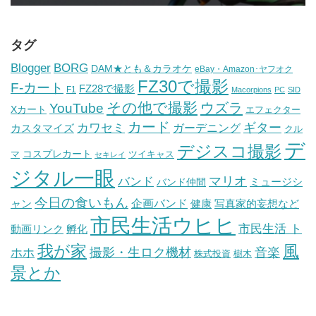
タグ
BORG
Blogger
DAM★とも＆カラオケ
eBay・Amazon･ヤフオク
FZ30で撮影
F-カート
FZ28で撮影
F1
Macorpions
PC
SID
その他で撮影
ウズラ
YouTube
Xカート
エフェクター
カード
ギター
カワセミ
ガーデニング
カスタマイズ
クル
デ
デジスコ撮影
コスプレカート
マ
ツイキャス
セキレイ
ジタル一眼
バンド
マリオ
ミュージシ
バンド仲間
今日の食いもん
ャン
企画バンド
健康
写真家的妄想など
市民生活ウヒヒ
市民生活 ト
動画リンク
孵化
我が家
風
ホホ
撮影・生ロク機材
音楽
樹木
株式投資
景とか