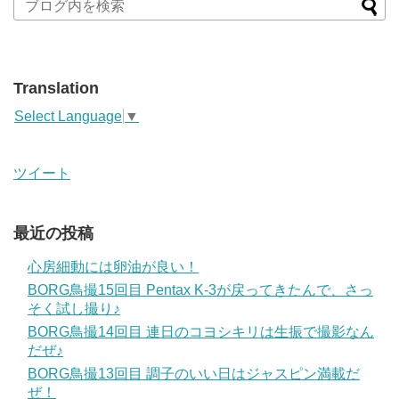
Translation
Select Language
▼
ツイート
最近の投稿
心房細動には卵油が良い！
BORG鳥撮15回目 Pentax K-3が戻ってきたんで、さっ
そく試し撮り♪
BORG鳥撮14回目 連日のコヨシキリは生振で撮影なん
だぜ♪
BORG鳥撮13回目 調子のいい日はジャスピン満載だ
ぜ！