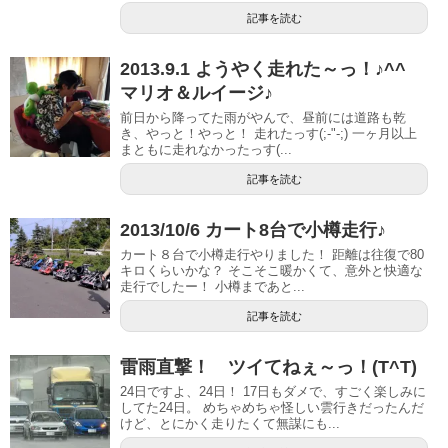
記事を読む
2013.9.1 ようやく走れた～っ！♪^^
マリオ＆ルイージ♪
前日から降ってた雨がやんで、昼前には道路も乾
き、やっと！やっと！ 走れたっす(;-"-;) 一ヶ月以上
まともに走れなかったっす(...
記事を読む
2013/10/6 カート8台で小樽走行♪
カート８台で小樽走行やりました！ 距離は往復で80
キロくらいかな？ そこそこ暖かくて、意外と快適な
走行でしたー！ 小樽まであと...
記事を読む
雷雨直撃！ ツイてねぇ～っ！(T^T)
24日ですよ、24日！ 17日もダメで、すごく楽しみに
してた24日。 めちゃめちゃ怪しい雲行きだったんだ
けど、とにかく走りたくて無謀にも...