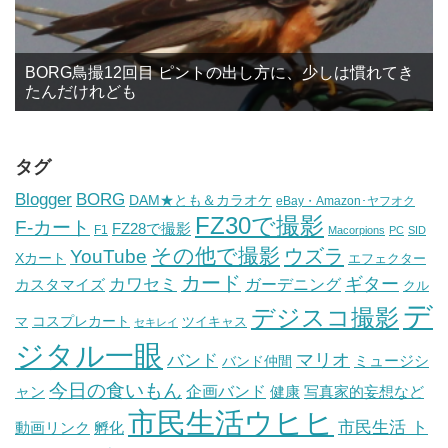
BORG鳥撮12回目 ピントの出し方に、少しは慣れてき
たんだけれども
タグ
BORG
Blogger
DAM★とも＆カラオケ
eBay・Amazon･ヤフオク
FZ30で撮影
F-カート
FZ28で撮影
F1
Macorpions
PC
SID
その他で撮影
ウズラ
YouTube
Xカート
エフェクター
カード
ギター
カワセミ
ガーデニング
カスタマイズ
クル
デ
デジスコ撮影
コスプレカート
マ
ツイキャス
セキレイ
ジタル一眼
バンド
マリオ
ミュージシ
バンド仲間
今日の食いもん
ャン
企画バンド
健康
写真家的妄想など
市民生活ウヒヒ
市民生活 ト
動画リンク
孵化