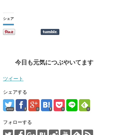
シェア
今日も元気につぶやいてます
ツイート
シェアする
error
0
0
0
フォローする