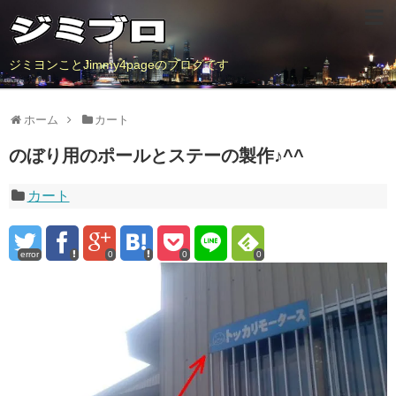
ジミヨンことJimmy4pageのブログです
ホーム
カート
のぼり用のポールとステーの製作♪^^
カート
error
0
0
0