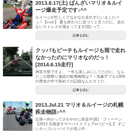
2013.8.17(土) ばんざいマリオ＆ルイ
ージ爆走予定です♪^^
ルイージが忙しくてなかなか走れずにいましたー
っ！【≧ω≦】 夏も終わりに近づくと言うのに、走れ
ないストレスが溜まってます(笑) って...
記事を読む
クッパもピーチもルイージも雨で走れ
なかったのにマリオなのだっ！
[2014.6.15走行]
神宮大祭ですよ。 一年も楽しみにしてたのに、なん
だこの雨降り連続の蝦夷梅雨は？！気象庁でも138年
の歴史の中で初めての記録なんだそうだ...
記事を読む
2013.Jul.21 マリオ＆ルイージの札幌
疾走物語♪^^
丘珠へ向かってさわやかに疾走中(笑) ブィーーン
【2013 北海道サマーバイクフェアinつどーむ】 すご
いカッコいいバイクが並ぶ中...