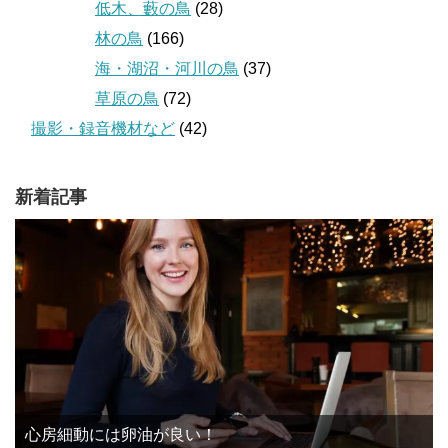
低木、藪の鳥
(28)
林の鳥
(166)
海・湖沼・河川の鳥
(37)
草原の鳥
(72)
撮影・録音機材など
(42)
新着記事
心房細動には卵油が良い！