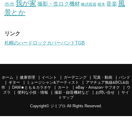
我が家
風
ホホ
撮影・生ロク機材
音楽
樹木
株式投資
景とか
リンク
札幌のハードロックカバーバンドTGB
ホーム
健康管理
イベント
ガーデニング
写真・動画
バンド
ギター
ミュージシャン&アーティスト
アマチュア無線&BCL&自
作
DAM★とも＆カラオケ
カート
eBay・Amazon･ヤフオク
ウ
ズラ
便利な小技・情報
撮影・録音機材など
お問い合せ
サイ
トマップ
Copyright©
ジミブロ
All Rights Reserved.