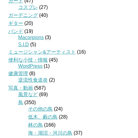
カート
(47)
コスプレ
(27)
ガーデニング
(40)
ギター
(20)
バンド
(19)
Macorpions
(3)
S.I.D
(5)
ミュージシャン&アーティスト
(16)
便利な小技・情報
(45)
WordPress
(1)
健康管理
(8)
逆流性食道炎
(2)
写真・動画
(587)
風景など
(69)
鳥
(350)
その他の鳥
(24)
低木、藪の鳥
(28)
林の鳥
(166)
海・湖沼・河川の鳥
(37)