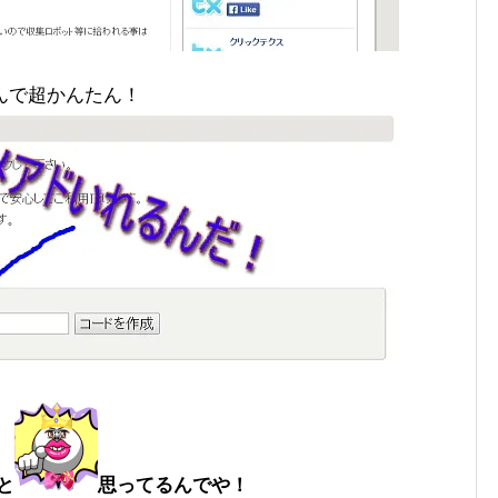
んで超かんたん！
と
思ってるんでや！