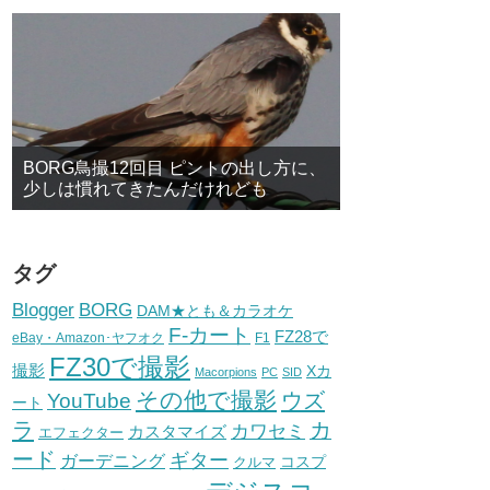
BORG鳥撮12回目 ピントの出し方に、
少しは慣れてきたんだけれども
タグ
BORG
Blogger
DAM★とも＆カラオケ
F-カート
FZ28で
eBay・Amazon･ヤフオク
F1
FZ30で撮影
撮影
Xカ
Macorpions
PC
SID
その他で撮影
ウズ
YouTube
ート
ラ
カ
カワセミ
カスタマイズ
エフェクター
ード
ギター
ガーデニング
コスプ
クルマ