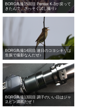
BORG鳥撮15回目 Pentax K-3が戻って
きたんで、さっそく試し撮り♪
BORG鳥撮14回目 連日のコヨシキリは
生振で撮影なんだぜ♪
BORG鳥撮13回目 調子のいい日はジャ
スピン満載だぜ！