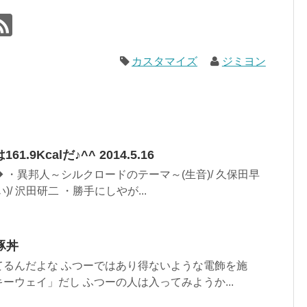
カスタマイズ
ジミヨン
.9Kcalだ♪^^ 2014.5.16
 ・異邦人～シルクロードのテーマ～(生音)/ 久保田早
)/ 沢田研二 ・勝手にしやが...
豚丼
てるんだよな ふつーではあり得ないような電飾を施
ーウェイ」だし ふつーの人は入ってみようか...