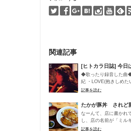
関連記事
[ヒトカラ日誌] 今日は161
◆歌ったり録音した曲◆
紀 ・LOVE(抱きしめたい
記事を読む
たかが豚丼 されど
なーんて、店に書かれ
し、店の名前が「ミルキ
記事を読む