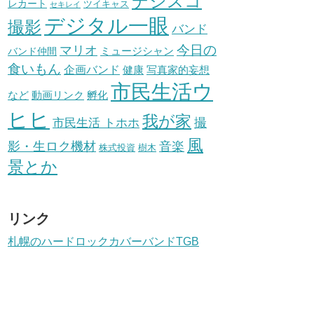
デジスコ
レカート
ツイキャス
セキレイ
デジタル一眼
撮影
バンド
今日の
マリオ
ミュージシャン
バンド仲間
食いもん
企画バンド
健康
写真家的妄想
市民生活ウ
動画リンク
など
孵化
ヒヒ
我が家
市民生活 トホホ
撮
風
影・生ロク機材
音楽
樹木
株式投資
景とか
リンク
札幌のハードロックカバーバンドTGB