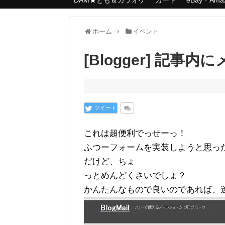
DAM★とも＆カラオケ
カート
eBay・Am
ホーム
イベント
[Blogger] 記事
ツイート
これは超便利でっせーっ！
ふつーフォームを実装しようと思った
だけど、ちょ
っとめんどくさいでしょ？
かんたんなもので良いのであれば、迷うこ