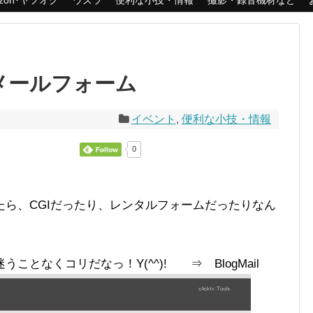
azon･ヤフオク
ウズラ
便利な小技・情報
撮影・録音機材など
内にメールフォーム
イベント
,
便利な小技・情報
0
ら、CGIだったり、レンタルフォームだったりなん
となくコリだなっ！Y(^^)! ⇒ BlogMail