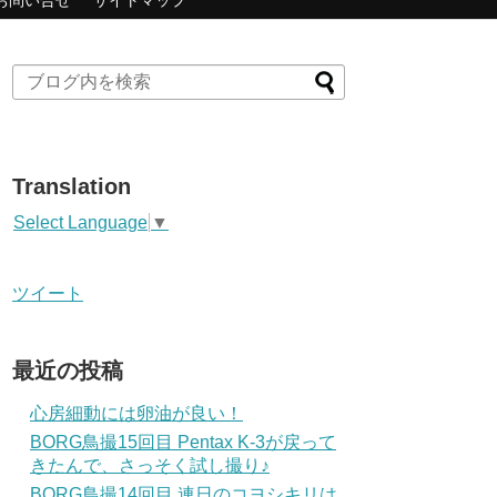
お問い合せ
サイトマップ
Translation
Select Language
▼
ツイート
最近の投稿
心房細動には卵油が良い！
BORG鳥撮15回目 Pentax K-3が戻って
きたんで、さっそく試し撮り♪
BORG鳥撮14回目 連日のコヨシキリは