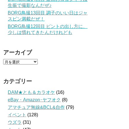
生振で撮影なんだぜ♪
BORG鳥撮13回目 調子のいい日はジャ
スピン満載だぜ！
BORG鳥撮12回目 ピントの出し方に、
少しは慣れてきたんだけれども
アーカイブ
カテゴリー
DAM★とも＆カラオケ
(16)
eBay・Amazon･ヤフオク
(8)
アマチュア無線&BCL&自作
(79)
イベント
(128)
ウズラ
(31)