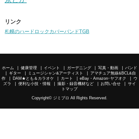
リンク
札幌のハードロックカバーバンドTGB
ホーム
健康管理
イベント
ガーデニング
写真・動画
バンド
ギター
ミュージシャン&アーティスト
アマチュア無線&BCL&自
作
DAM★とも＆カラオケ
カート
eBay・Amazon･ヤフオク
ウ
ズラ
便利な小技・情報
撮影・録音機材など
お問い合せ
サイ
トマップ
Copyright©
ジミブロ
All Rights Reserved.