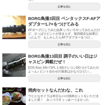
記事を読む
BORG鳥撮3回目 ペンタックスF-AFア
ダプター1.7×をつけてみる
AFボーグにしてみた結果 いろいろやってみたんだけ
ど、さっぱりピントが決まらず、毎回残念な結果だ
ったんで、もしかしたらAFアダプターをつけ...
記事を読む
BORG鳥撮13回目 調子のいい日はジ
ャスピン満載だぜ！
EOS Kiss X6i+71FL 1.4倍テレコンDGつけてみたの
よ～ん♪ ピント合わせの落差はかなりひどい...
記事を読む
焼肉セットなんだわな、これ
ウヒヒなオイラは本日も○○の焼肉セットをいただき
ました星！ みっつですぅっあーうまかった