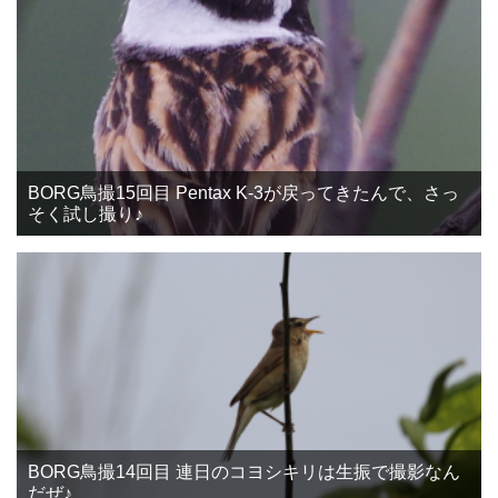
BORG鳥撮15回目 Pentax K-3が戻ってきたんで、さっ
そく試し撮り♪
BORG鳥撮14回目 連日のコヨシキリは生振で撮影なん
だぜ♪