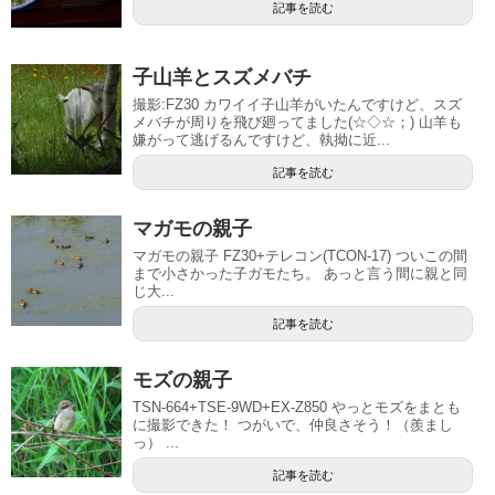
記事を読む
子山羊とスズメバチ
撮影:FZ30 カワイイ子山羊がいたんですけど、スズ
メバチが周りを飛び廻ってました(☆◇☆；) 山羊も
嫌がって逃げるんですけど、執拗に近...
記事を読む
マガモの親子
マガモの親子 FZ30+テレコン(TCON-17) ついこの間
まで小さかった子ガモたち。 あっと言う間に親と同
じ大...
記事を読む
モズの親子
TSN-664+TSE-9WD+EX-Z850 やっとモズをまとも
に撮影できた！ つがいで、仲良さそう！（羨まし
っ） ...
記事を読む