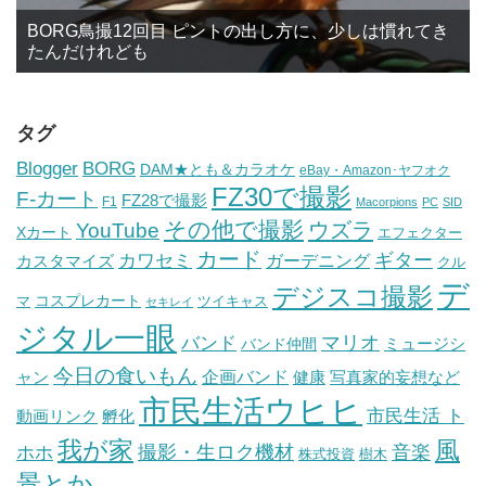
BORG鳥撮12回目 ピントの出し方に、少しは慣れてき
たんだけれども
タグ
BORG
Blogger
DAM★とも＆カラオケ
eBay・Amazon･ヤフオク
FZ30で撮影
F-カート
FZ28で撮影
F1
Macorpions
PC
SID
その他で撮影
ウズラ
YouTube
Xカート
エフェクター
カード
ギター
カワセミ
ガーデニング
カスタマイズ
クル
デ
デジスコ撮影
コスプレカート
マ
ツイキャス
セキレイ
ジタル一眼
バンド
マリオ
ミュージシ
バンド仲間
今日の食いもん
ャン
企画バンド
健康
写真家的妄想など
市民生活ウヒヒ
市民生活 ト
動画リンク
孵化
我が家
風
ホホ
撮影・生ロク機材
音楽
樹木
株式投資
景とか