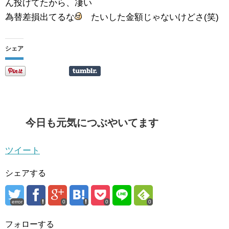
ん投げてたから、凄い
為替差損出てるな
たいした金額じゃないけどさ(笑)
シェア
今日も元気につぶやいてます
ツイート
シェアする
error
0
0
0
フォローする