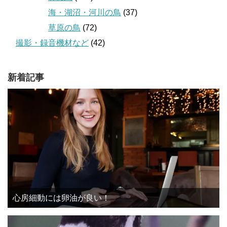
海・湖沼・河川の鳥
(37)
草原の鳥
(72)
撮影・録音機材など
(42)
新着記事
心房細動には卵油が良い！