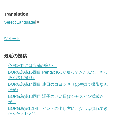
Translation
Select Language
▼
ツイート
最近の投稿
心房細動には卵油が良い！
BORG鳥撮15回目 Pentax K-3が戻ってきたんで、さっ
そく試し撮り♪
BORG鳥撮14回目 連日のコヨシキリは生振で撮影なん
だぜ♪
BORG鳥撮13回目 調子のいい日はジャスピン満載だ
ぜ！
BORG鳥撮12回目 ピントの出し方に、少しは慣れてき
たんだけれども