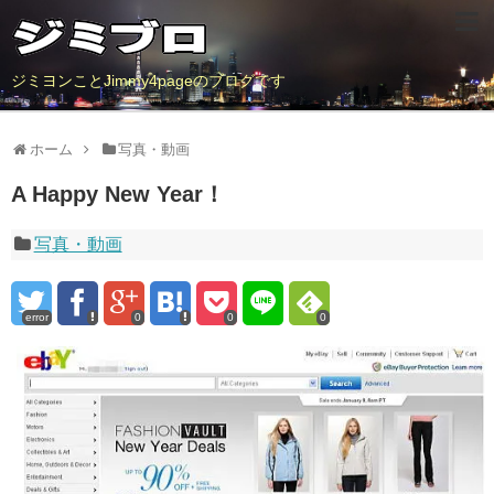
ジミヨンことJimmy4pageのブログです
ホーム
写真・動画
A Happy New Year！
写真・動画
error
0
0
0