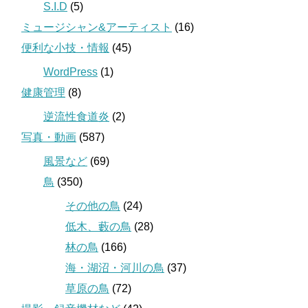
S.I.D
(5)
ミュージシャン&アーティスト
(16)
便利な小技・情報
(45)
WordPress
(1)
健康管理
(8)
逆流性食道炎
(2)
写真・動画
(587)
風景など
(69)
鳥
(350)
その他の鳥
(24)
低木、藪の鳥
(28)
林の鳥
(166)
海・湖沼・河川の鳥
(37)
草原の鳥
(72)