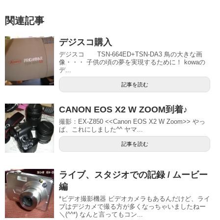
関連記事
デジスコ購入
デジスコ TSN-664ED+TSN-DA3 鳥の大きな画
像・・・ 子供の頃の夢を実現するために！ kowaの
デ...
記事を読む
CANON EOS X2 W ZOOM到着♪
撮影：EX-Z850 <<Canon EOS X2 W Zoom>> やっ
ぱ、これにしました^^ ヤマ...
記事を読む
ライブ、スタジオでの記録 / ムービー
編
*ビデオ撮影機器 ビデオカメラもあるんだけど、ライ
ブはデジカメで撮る方が多くなっちゃいましたねー
＼(^^*) なんと言ってもコン...