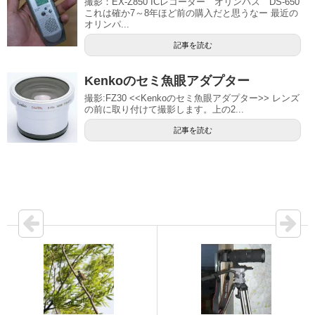
撮影：EX-Z850 ICレコーダー オリンパス DS-650
これは確か7～8年ほど前の購入だと思うなー 最近の
オリンパ...
記事を読む
Kenkoのセミ魚眼アダプター
撮影:FZ30 <<Kenkoのセミ魚眼アダプター>> レンズ
の前に取り付けて撮影します。上の2...
記事を読む