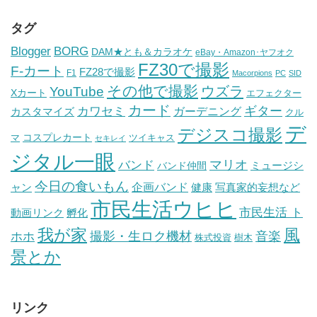
タグ
BORG
Blogger
DAM★とも＆カラオケ
eBay・Amazon･ヤフオク
FZ30で撮影
F-カート
FZ28で撮影
F1
Macorpions
PC
SID
その他で撮影
ウズラ
YouTube
Xカート
エフェクター
カード
ギター
カワセミ
ガーデニング
カスタマイズ
クル
デ
デジスコ撮影
コスプレカート
マ
ツイキャス
セキレイ
ジタル一眼
バンド
マリオ
ミュージシ
バンド仲間
今日の食いもん
ャン
企画バンド
健康
写真家的妄想など
市民生活ウヒヒ
市民生活 ト
動画リンク
孵化
我が家
風
ホホ
撮影・生ロク機材
音楽
樹木
株式投資
景とか
リンク