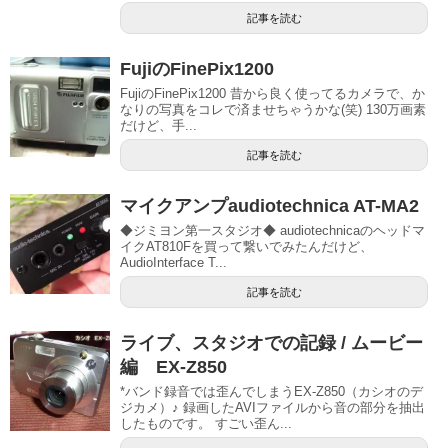
記事を読む
FujiのFinePix1200
FujiのFinePix1200 昔から良く使ってるカメラで、か
なりの写真をコレで済ませちゃうかな(笑) 130万画素
だけど、手...
記事を読む
マイクアンプaudiotechnica AT-MA2
◆ジミヨン第一スタジオ◆ audiotechnicaのヘッドマ
イクAT810Fを買って繋いでみたんだけど、
AudioInterface T...
記事を読む
ライブ、スタジオでの記録 / ムービー
編 EX-Z850
*バンド録音では歪んでしまうEX-Z850（カシオのデ
ジカメ）♪ 録画したAVIファイルから音の部分を抽出
したものです。 すごい歪ん...