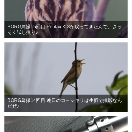
BORG鳥撮15回目 Pentax K-3が戻ってきたんで、さっ
そく試し撮り♪
BORG鳥撮14回目 連日のコヨシキリは生振で撮影なん
だぜ♪