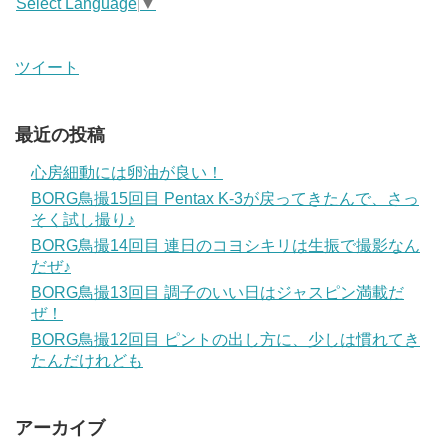
Select Language
▼
ツイート
最近の投稿
心房細動には卵油が良い！
BORG鳥撮15回目 Pentax K-3が戻ってきたんで、さっ
そく試し撮り♪
BORG鳥撮14回目 連日のコヨシキリは生振で撮影なん
だぜ♪
BORG鳥撮13回目 調子のいい日はジャスピン満載だ
ぜ！
BORG鳥撮12回目 ピントの出し方に、少しは慣れてき
たんだけれども
アーカイブ