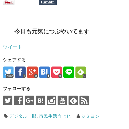
今日も元気につぶやいてます
ツイート
シェアする
error
0
0
0
フォローする
デジタル一眼
,
市民生活ウヒヒ
ジミヨン