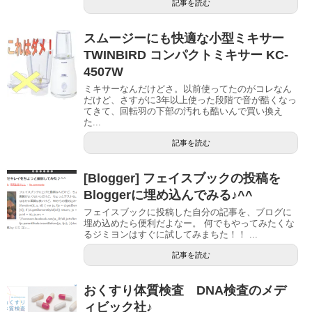
記事を読む
スムージーにも快適な小型ミキサー
TWINBIRD コンパクトミキサー KC-
4507W
ミキサーなんだけどさ。以前使ってたのがコレなん
だけど、さすがに3年以上使った段階で音が酷くなっ
てきて、回転羽の下部の汚れも酷いんで買い換え
た...
記事を読む
[Blogger] フェイスブックの投稿を
Bloggerに埋め込んでみる♪^^
フェイスブックに投稿した自分の記事を、ブログに
埋め込めたら便利だよなー。 何でもやってみたくな
るジミヨンはすぐに試してみまちた！！ ...
記事を読む
おくすり体質検査 DNA検査のメデ
ィビック社♪