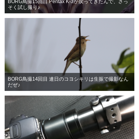
BORG鳥撮15回目 Pentax K-3が戻ってきたんで、さっ
そく試し撮り♪
BORG鳥撮14回目 連日のコヨシキリは生振で撮影なん
だぜ♪