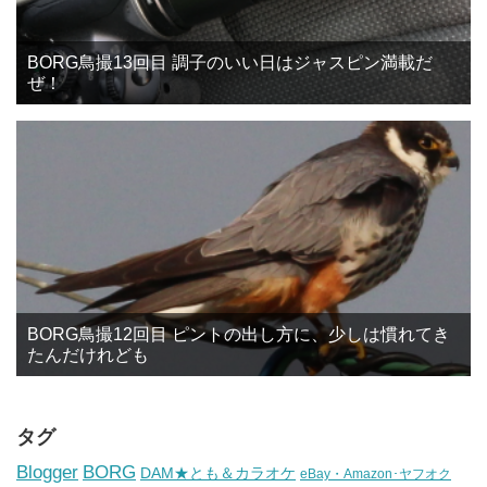
BORG鳥撮13回目 調子のいい日はジャスピン満載だ
ぜ！
BORG鳥撮12回目 ピントの出し方に、少しは慣れてき
たんだけれども
タグ
BORG
Blogger
DAM★とも＆カラオケ
eBay・Amazon･ヤフオク