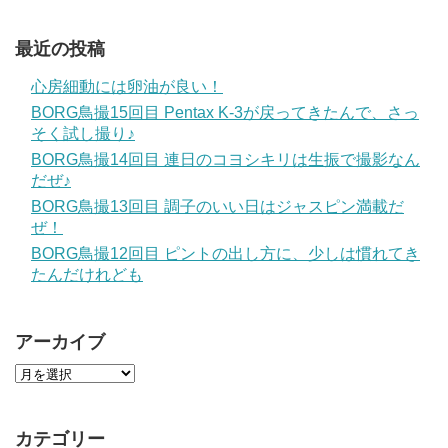
最近の投稿
心房細動には卵油が良い！
BORG鳥撮15回目 Pentax K-3が戻ってきたんで、さっ
そく試し撮り♪
BORG鳥撮14回目 連日のコヨシキリは生振で撮影なん
だぜ♪
BORG鳥撮13回目 調子のいい日はジャスピン満載だ
ぜ！
BORG鳥撮12回目 ピントの出し方に、少しは慣れてき
たんだけれども
アーカイブ
カテゴリー