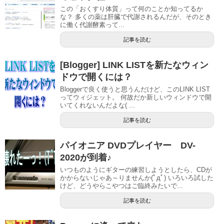
この「おくすり体質」って何のことか知ってるか
な？ 多くの薬は肝臓で代謝されるんだが、そのとき
に働く代謝酵素って...
記事を読む
[Blogger] LINK LISTを新たなウィン
ドウで開くには？
Bloggerで良く使うと思うんだけど、このLINK LIST
ってウィジェット。 何故だか新しいウィンドウで開
いてくれないんだよな( ...
記事を読む
パイオニア DVDプレイヤー DV-
2020が到着♪
いつものようにギターの練習しようとしたら、CDが
かからないじゃあ～りませんか(ﾟдﾟ) いろいろ試した
けど、どうやらこやつはご臨終みたいで...
記事を読む