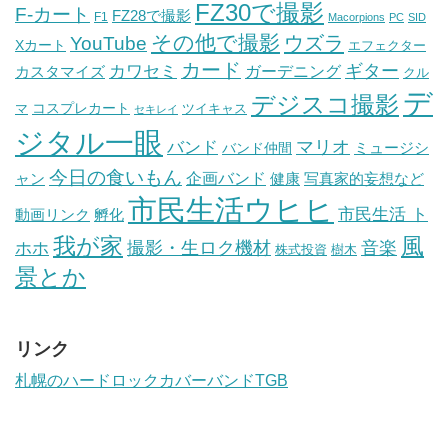
FZ30で撮影
F-カート
FZ28で撮影
F1
Macorpions
PC
SID
その他で撮影
ウズラ
YouTube
Xカート
エフェクター
カード
ギター
カワセミ
ガーデニング
カスタマイズ
クル
デ
デジスコ撮影
コスプレカート
マ
ツイキャス
セキレイ
ジタル一眼
バンド
マリオ
ミュージシ
バンド仲間
今日の食いもん
ャン
企画バンド
健康
写真家的妄想など
市民生活ウヒヒ
市民生活 ト
動画リンク
孵化
我が家
風
ホホ
撮影・生ロク機材
音楽
樹木
株式投資
景とか
リンク
札幌のハードロックカバーバンドTGB