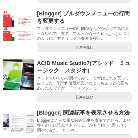
[Blogger] プルダウンメニューの行間
を変更する
プルダウンメニューの行間がなんだか広くて気に入
らないんで、変更してみっかなーと(ゝc_,･｡) いつも
のように、右クリック⇒要素を検証...
記事を読む
ACID Music Studio7(アシッド ミュ
ージック スタジオ）
ネットでいろいろ調べてみて、まずはこれを買って
みました！Y(^^)! 値段が安いので、ちょっと心配も
あったんですが、「ウォンツ」っ...
記事を読む
[Blogger] 関連記事を表示させる方法
Bloggerにこんな風な関連記事を表示できたら、より
多くの人に読んでもらえる、かも？(笑)と思 って、
調べてみた。 どうや...