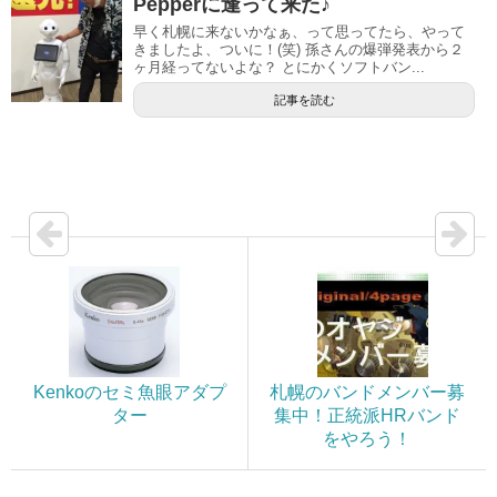
Pepperに逢って来た♪
早く札幌に来ないかなぁ、って思ってたら、やって
きましたよ、ついに！(笑) 孫さんの爆弾発表から２
ヶ月経ってないよな？ とにかくソフトバン...
記事を読む
Kenkoのセミ魚眼アダプ
札幌のバンドメンバー募
ター
集中！正統派HRバンド
をやろう！