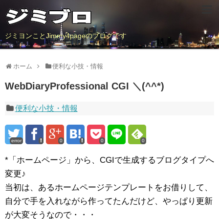
ジミヨンことJimmy4pageのブログです
ホーム
便利な小技・情報
WebDiaryProfessional CGI ＼(^^*)
便利な小技・情報
error
0
0
0
*「ホームページ」から、CGIで生成するブログタイプへ
変更♪
当初は、あるホームページテンプレートをお借りして、
自分で手を入れながら作ってたんだけど、やっぱり更新
が大変そうなので・・・