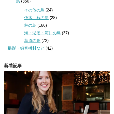
鳥
(350)
その他の鳥
(24)
低木、藪の鳥
(28)
林の鳥
(166)
海・湖沼・河川の鳥
(37)
草原の鳥
(72)
撮影・録音機材など
(42)
新着記事