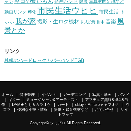
今日の食いもん
ャン
企画バンド
健康
写真家的妄想など
市民生活ウヒヒ
市民生活 ト
動画リンク
孵化
我が家
風
ホホ
撮影・生ロク機材
音楽
樹木
株式投資
景とか
リンク
札幌のハードロックカバーバンドTGB
ホーム
健康管理
イベント
ガーデニング
写真・動画
バンド
ギター
ミュージシャン&アーティスト
アマチュア無線&BCL&自
作
DAM★とも＆カラオケ
カート
eBay・Amazon･ヤフオク
ウ
ズラ
便利な小技・情報
撮影・録音機材など
お問い合せ
サイ
トマップ
Copyright©
ジミブロ
All Rights Reserved.