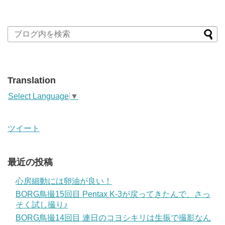
Translation
Select Language
▼
ツイート
最近の投稿
心房細動には卵油が良い！
BORG鳥撮15回目 Pentax K-3が戻ってきたんで、さっ
そく試し撮り♪
BORG鳥撮14回目 連日のコヨシキリは生振で撮影なん