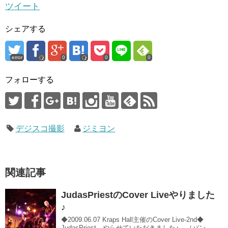
ツイート
シェアする
error
0
0
0
フォローする
デジスコ撮影
ジミヨン
関連記事
JudasPriestのCover Liveやりました
♪
◆2009.06.07 Kraps Hall主催のCover Live-2nd◆
JudasPriest、やらせていただきました♪ （バン