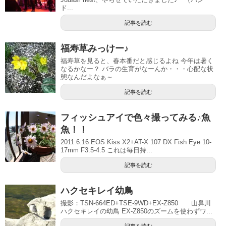
ド...
記事を読む
福寿草みっけー♪
福寿草を見ると、春本番だと感じるよね 今年は暑く
なるかなー？ バラの生育がなーんか・・・心配な状
態なんだよなぁ～
記事を読む
フィッシュアイで色々撮ってみる♪魚
魚！！
2011.6.16 EOS Kiss X2+AT-X 107 DX Fish Eye 10-
17mm F3.5-4.5 これは毎日持...
記事を読む
ハクセキレイ幼鳥
撮影：TSN-664ED+TSE-9WD+EX-Z850 山鼻川
ハクセキレイの幼鳥 EX-Z850のズームを使わずワ...
記事を読む