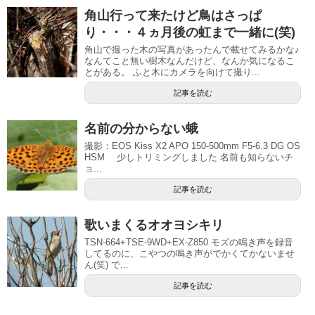
角山行って来たけど鳥はさっぱ
り・・・４ヵ月後の虹まで一緒に(笑)
角山で撮った木の写真があったんで載せてみるかな♪
なんてこと無い樹木なんだけど、なんか気になるこ
とがある。 ふと木にカメラを向けて撮り...
記事を読む
名前の分からない蛾
撮影：EOS Kiss X2 APO 150-500mm F5-6.3 DG OS
HSM 少しトリミングしました 名前も知らないチ
ョ...
記事を読む
歌いまくるオオヨシキリ
TSN-664+TSE-9WD+EX-Z850 モズの鳴き声を録音
してるのに、こやつの鳴き声がでかくてかないませ
ん(笑) で...
記事を読む