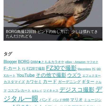
BORG鳥撮12回目 ピントの出し方に、少しは慣れてき
たんだけれども
タグ
BORG
Blogger
DAM★とも＆カラオケ
eBay・Amazon･ヤフオク
FZ30で撮影
F-カート
FZ28で撮影
F1
Macorpions
PC
SID
その他で撮影
ウズラ
YouTube
Xカート
エフェクター
カード
ギター
カワセミ
ガーデニング
カスタマイズ
クル
デ
デジスコ撮影
コスプレカート
マ
ツイキャス
セキレイ
ジタル一眼
バンド
マリオ
ミュージシ
バンド仲間