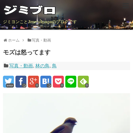
ジミヨンことJimmy4pageのブログです
ホーム
写真・動画
モズは怒ってます
写真・動画
,
林の鳥
,
鳥
error
0
0
0