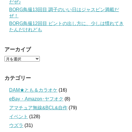
だぜ♪
BORG鳥撮13回目 調子のいい日はジャスピン満載だ
ぜ！
BORG鳥撮12回目 ピントの出し方に、少しは慣れてき
たんだけれども
アーカイブ
カテゴリー
DAM★とも＆カラオケ
(16)
eBay・Amazon･ヤフオク
(8)
アマチュア無線&BCL&自作
(79)
イベント
(128)
ウズラ
(31)