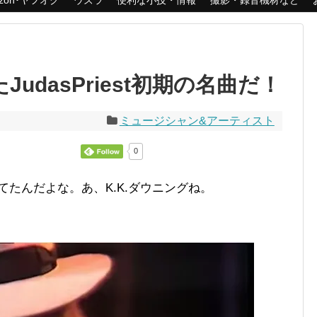
azon･ヤフオク
ウズラ
便利な小技・情報
撮影・録音機材など
udasPriest初期の名曲だ！
ミュージシャン&アーティスト
0
てたんだよな。あ、K.K.ダウニングね。