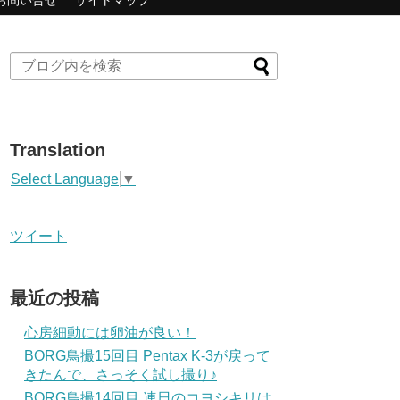
お問い合せ
サイトマップ
Translation
Select Language
▼
ツイート
最近の投稿
心房細動には卵油が良い！
BORG鳥撮15回目 Pentax K-3が戻って
きたんで、さっそく試し撮り♪
BORG鳥撮14回目 連日のコヨシキリは