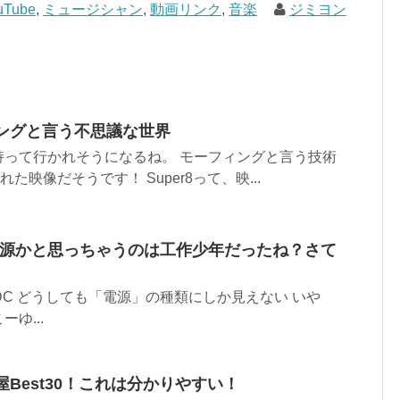
uTube
,
ミュージシャン
,
動画リンク
,
音楽
ジミヨン
ーフィングと言う不思議な世界
持って行かれそうになるね。 モーフィングと言う技術
た映像だそうです！ Super8って、映...
て電源かと思っちゃうのは工作少年だったね？さて
⇨ AC/DC どうしても「電源」の種類にしか見えない いや
ゆ...
一発屋Best30！これは分かりやすい！