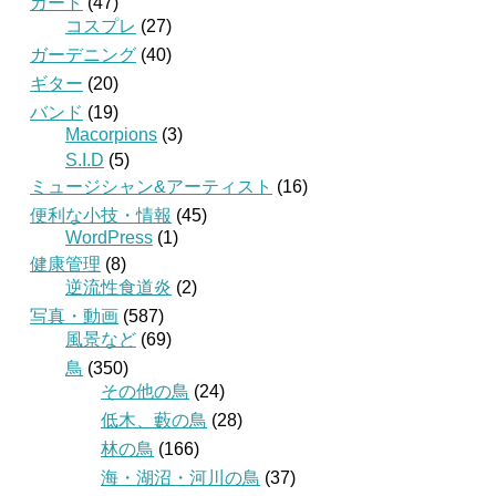
カート
(47)
コスプレ
(27)
ガーデニング
(40)
ギター
(20)
バンド
(19)
Macorpions
(3)
S.I.D
(5)
ミュージシャン&アーティスト
(16)
便利な小技・情報
(45)
WordPress
(1)
健康管理
(8)
逆流性食道炎
(2)
写真・動画
(587)
風景など
(69)
鳥
(350)
その他の鳥
(24)
低木、藪の鳥
(28)
林の鳥
(166)
海・湖沼・河川の鳥
(37)