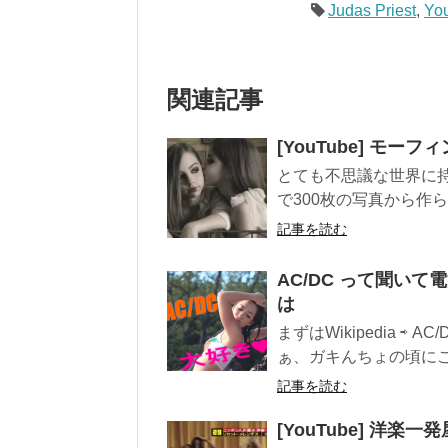
Judas Priest
,
Yo
関連記事
[YouTube] モ
とても不思議な世界に
で300枚の写真から作られ
記事を読む
AC/DC って聞い
は
まずはWikipedia 
ぁ、ガキんちょの頃にこー
記事を読む
[YouTube] 洋楽