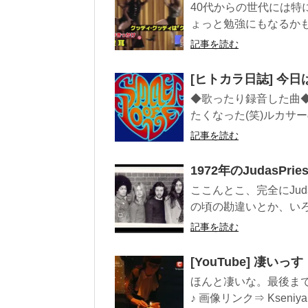
40代からの世代には特
ょっと勉強にもなるかもね
記事を読む
[ヒトカラ日誌] 今日は205
◆歌ったり録音した曲◆ ・Su
たくなった(笑)ルカサーの
記事を読む
1972年のJudasPri
ここんとこ、完全にJud
の頃の勘違いとか、いろ
記事を読む
[YouTube] 凄いっす・・
ほんと凄いな。最後ま
♪ 画像リンク⇒ Kseniya 