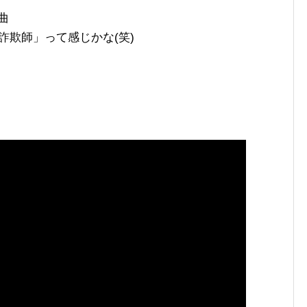
曲
想家で詐欺師」って感じかな(笑)