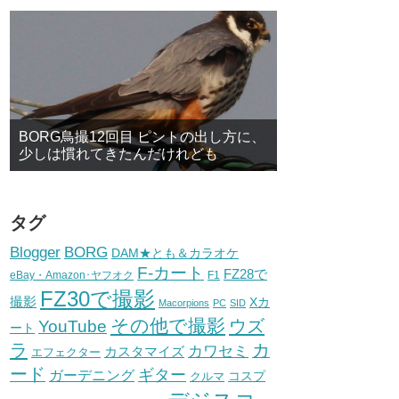
BORG鳥撮12回目 ピントの出し方に、
少しは慣れてきたんだけれども
タグ
BORG
Blogger
DAM★とも＆カラオケ
F-カート
FZ28で
eBay・Amazon･ヤフオク
F1
FZ30で撮影
撮影
Xカ
Macorpions
PC
SID
その他で撮影
ウズ
YouTube
ート
ラ
カ
カワセミ
カスタマイズ
エフェクター
ード
ギター
ガーデニング
コスプ
クルマ