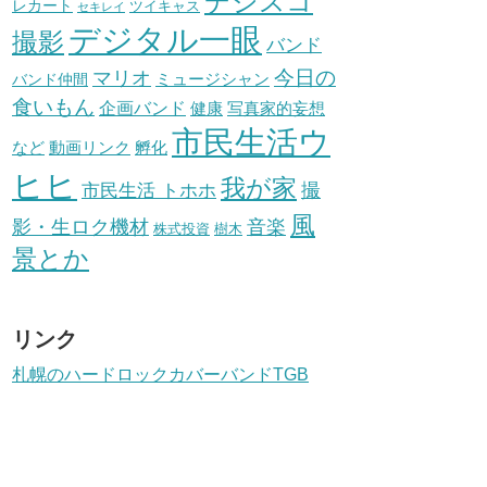
デジスコ
レカート
ツイキャス
セキレイ
デジタル一眼
撮影
バンド
今日の
マリオ
ミュージシャン
バンド仲間
食いもん
企画バンド
健康
写真家的妄想
市民生活ウ
動画リンク
など
孵化
ヒヒ
我が家
市民生活 トホホ
撮
風
影・生ロク機材
音楽
樹木
株式投資
景とか
リンク
札幌のハードロックカバーバンドTGB