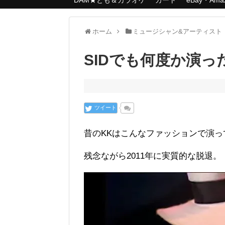
DAM★とも＆カラオケ
カート
eBay・Am
ホーム
ミュージシャン&アーティスト
SIDでも何度か演ったJ
ツイート
昔のKKはこんなファッションで演っ
残念ながら2011年に実質的な脱退。