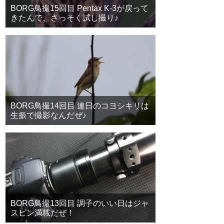
BORG鳥撮15回目 Pentax K-3が戻って
きたんで、さっそく試し撮り♪
BORG鳥撮14回目 連日のコヨシキリは
生振で撮影なんだぜ♪
BORG鳥撮13回目 調子のいい日はジャ
スピン満載だぜ！