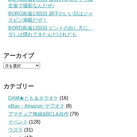
生振で撮影なんだぜ♪
BORG鳥撮13回目 調子のいい日はジャ
スピン満載だぜ！
BORG鳥撮12回目 ピントの出し方に、
少しは慣れてきたんだけれども
アーカイブ
カテゴリー
DAM★とも＆カラオケ
(16)
eBay・Amazon･ヤフオク
(8)
アマチュア無線&BCL&自作
(79)
イベント
(128)
ウズラ
(31)