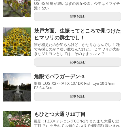
OS HSM 鳥が濃いはずの宮丘公園。今年はイマイチ
濃くない...
記事を読む
茨戸方面、生振ってところで見つけた
ヒマワリの群生でし！
誰が植えたのか知らんけど、かなりなもんでし！ 種
でも採るのか？凄い数なんだけど。 ヒマワリが大好
きなジミヨンとしては、そのままクルマで...
記事を読む
魚眼でバラガーデン-3
撮影:EOS X2 <<AT-X 107 DX Fish Eye 10-17mm
F3.5-4.5>>...
記事を読む
もひとつ大通り12丁目
撮影：FZ30+テレコン(TCON-17) またまた大通り12
丁目です ケラれても知らんぷりで撮影(笑) 凄いきれ