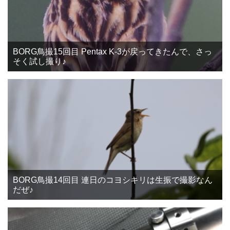
BORG鳥撮15回目 Pentax K-3が戻ってきたんで、さっ
そく試し撮り♪
BORG鳥撮14回目 連日のコヨシキリは生振で撮影なん
だぜ♪