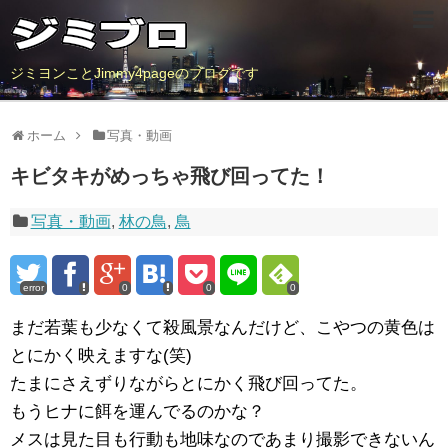
ジミヨンことJimmy4pageのブログです
ホーム
写真・動画
キビタキがめっちゃ飛び回ってた！
写真・動画
,
林の鳥
,
鳥
error
0
0
0
まだ若葉も少なくて殺風景なんだけど、こやつの黄色は
とにかく映えますな(笑)
たまにさえずりながらとにかく飛び回ってた。
もうヒナに餌を運んでるのかな？
メスは見た目も行動も地味なのであまり撮影できないん