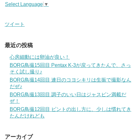
Select Language
▼
ツイート
最近の投稿
心房細動には卵油が良い！
BORG鳥撮15回目 Pentax K-3が戻ってきたんで、さっ
そく試し撮り♪
BORG鳥撮14回目 連日のコヨシキリは生振で撮影なん
だぜ♪
BORG鳥撮13回目 調子のいい日はジャスピン満載だ
ぜ！
BORG鳥撮12回目 ピントの出し方に、少しは慣れてき
たんだけれども
アーカイブ