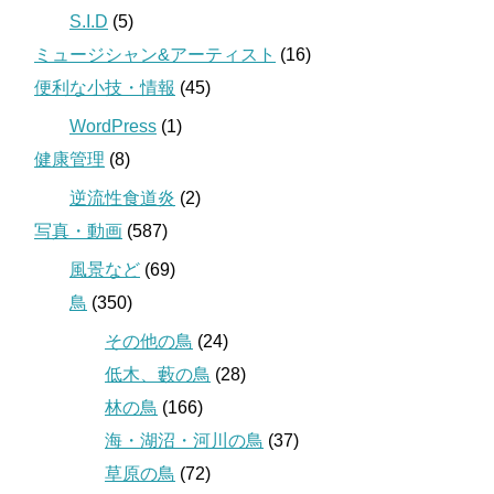
S.I.D
(5)
ミュージシャン&アーティスト
(16)
便利な小技・情報
(45)
WordPress
(1)
健康管理
(8)
逆流性食道炎
(2)
写真・動画
(587)
風景など
(69)
鳥
(350)
その他の鳥
(24)
低木、藪の鳥
(28)
林の鳥
(166)
海・湖沼・河川の鳥
(37)
草原の鳥
(72)