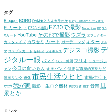
タグ
BORG
Blogger
DAM★とも＆カラオケ
eBay・Amazon･ヤフオク
FZ30で撮影
F-カート
FZ28で撮影
F1
Macorpions
PC
SID
その他で撮影
ウズラ
YouTube
Xカート
エフェクター
カード
ギター
カワセミ
ガーデニング
カスタマイズ
クル
デ
デジスコ撮影
コスプレカート
マ
ツイキャス
セキレイ
ジタル一眼
バンド
マリオ
ミュージシ
バンド仲間
今日の食いもん
ャン
企画バンド
健康
写真家的妄想など
市民生活ウヒヒ
市民生活 ト
動画リンク
孵化
我が家
風
ホホ
撮影・生ロク機材
音楽
樹木
株式投資
景とか
リンク