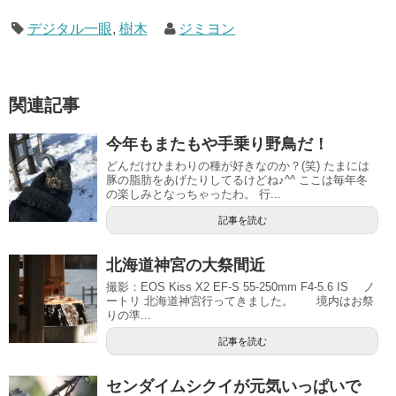
デジタル一眼
,
樹木
ジミヨン
関連記事
今年もまたもや手乗り野鳥だ！
どんだけひまわりの種が好きなのか？(笑) たまには
豚の脂肪をあげたりしてるけどね♪^^ ここは毎年冬
の楽しみとなっちゃったわ。 行...
記事を読む
北海道神宮の大祭間近
撮影：EOS Kiss X2 EF-S 55-250mm F4-5.6 IS ノ
ートリ 北海道神宮行ってきました。 境内はお祭
りの準...
記事を読む
センダイムシクイが元気いっぱいで