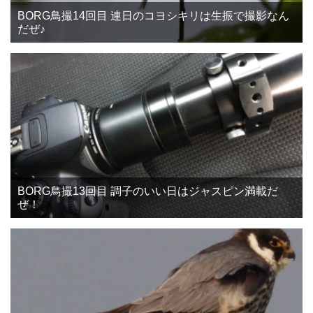
BORG鳥撮14回目 連日のコヨシキリは生振で撮影なん
だぜ♪
BORG鳥撮13回目 調子のいい日はジャスピン満載だ
ぜ！