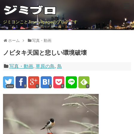
ジミヨンことJimmy4pageのブログです
ホーム
写真・動画
ノビタキ天国と悲しい環境破壊
写真・動画
,
草原の鳥
,
鳥
error
0
0
0