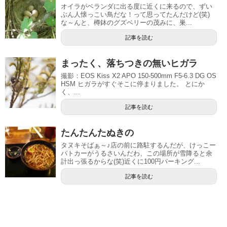
オイラがベランダに出る度に近くに来るので、ずい
ぶん人懐っこい鳥だな！って思ってたんだけど(笑)
な～んと、樽鉢のグズベリーの茂みに、巣...
記事を読む
まったく、落ちつきの無いヒガラ
撮影：EOS Kiss X2 APO 150-500mm F5-6.3 DG OS
HSM ヒガラがすぐそこに停まりました。 とにか
く、...
記事を読む
たんたんたぬきの
タヌキそばぁ～♪店の前に路駐するんだが、けっこー
パトカーがうるさいんだわ、この場所が雪降ると余
計出っ張るからな(笑)近くに100円パーキング...
記事を読む