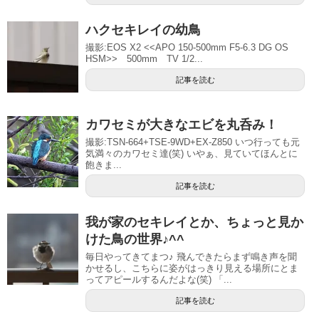
ハクセキレイの幼鳥
撮影:EOS X2 <<APO 150-500mm F5-6.3 DG OS
HSM>> 500mm TV 1/2...
記事を読む
カワセミが大きなエビを丸呑み！
撮影:TSN-664+TSE-9WD+EX-Z850 いつ行っても元
気満々のカワセミ達(笑) いやぁ、見ていてほんとに
飽きま...
記事を読む
我が家のセキレイとか、ちょっと見か
けた鳥の世界♪^^
毎日やってきてまつ♪ 飛んできたらまず鳴き声を聞
かせるし、こちらに姿がはっきり見える場所にとま
ってアピールするんだよな(笑) 「...
記事を読む