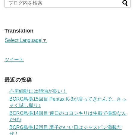
Translation
Select Language
▼
ツイート
最近の投稿
心房細動には卵油が良い！
BORG鳥撮15回目 Pentax K-3が戻ってきたんで、さっ
そく試し撮り♪
BORG鳥撮14回目 連日のコヨシキリは生振で撮影なん
だぜ♪
BORG鳥撮13回目 調子のいい日はジャスピン満載だ
ぜ！