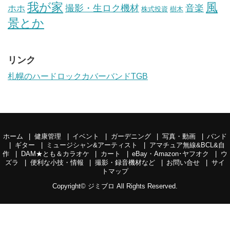
我が家
風
ホホ
撮影・生ロク機材
音楽
樹木
株式投資
景とか
リンク
札幌のハードロックカバーバンドTGB
ホーム
健康管理
イベント
ガーデニング
写真・動画
バンド
ギター
ミュージシャン&アーティスト
アマチュア無線&BCL&自
作
DAM★とも＆カラオケ
カート
eBay・Amazon･ヤフオク
ウ
ズラ
便利な小技・情報
撮影・録音機材など
お問い合せ
サイ
トマップ
Copyright©
ジミブロ
All Rights Reserved.