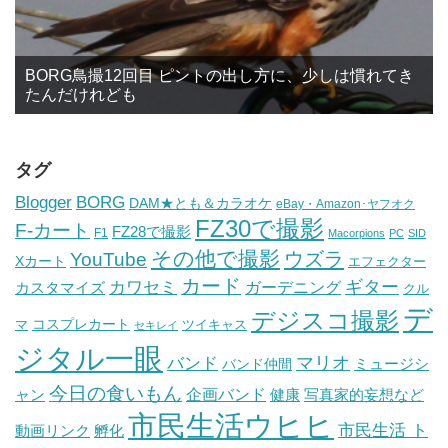
BORG鳥撮12回目 ピントの出し方に、少しは慣れてき
たんだけれども
タグ
BORG
Blogger
DAM★とも＆カラオケ
eBay・Amazon･ヤフオク
FZ30で撮影
F-カート
FZ28で撮影
F1
Macorpions
PC
SID
その他で撮影
ウズラ
YouTube
Xカート
エフェクター
カード
ギター
カワセミ
ガーデニング
カスタマイズ
クル
デ
デジスコ撮影
コスプレカート
マ
ツイキャス
セキレイ
ジタル一眼
バンド
マリオ
ミュージシ
バンド仲間
今日の食いもん
ャン
企画バンド
健康
写真家的妄想など
市民生活ウヒヒ
市民生活 ト
動画リンク
孵化