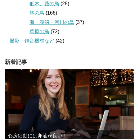
低木、藪の鳥
(28)
林の鳥
(166)
海・湖沼・河川の鳥
(37)
草原の鳥
(72)
撮影・録音機材など
(42)
新着記事
心房細動には卵油が良い！