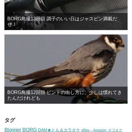
BORG鳥撮13回目 調子のいい日はジャスピン満載だ
ぜ！
BORG鳥撮12回目 ピントの出し方に、少しは慣れてき
たんだけれども
タグ
BORG
Blogger
DAM★とも＆カラオケ
eBay・Amazon･ヤフオク