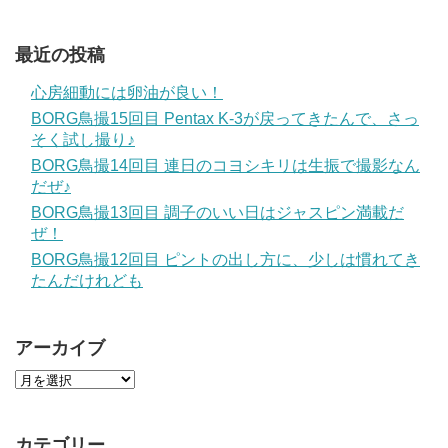
最近の投稿
心房細動には卵油が良い！
BORG鳥撮15回目 Pentax K-3が戻ってきたんで、さっ
そく試し撮り♪
BORG鳥撮14回目 連日のコヨシキリは生振で撮影なん
だぜ♪
BORG鳥撮13回目 調子のいい日はジャスピン満載だ
ぜ！
BORG鳥撮12回目 ピントの出し方に、少しは慣れてき
たんだけれども
アーカイブ
カテゴリー