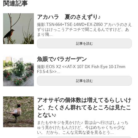
関連記事
アカハラ 夏のさえずり♪
撮影:TSN-664+TSE-14WD+EX-Z850 アカハラのさえ
ずりはけっこうアチコチで聞こえるんですけど、あ
まり飛...
記事を読む
魚眼でバラガーデン
撮影:EOS X2 <<AT-X 107 DX Fish Eye 10-17mm
F3.5-4.5>>...
記事を読む
アオサギの個体数は増えてるらしいけ
ど、たくさん群れてるところは見たこ
とない♪
またもやキジを見かけた♪ 昔は山へ行けばしょっち
ゅう見かけたもんだけど、今はめちゃくちゃ少な
い。 だから、こんな元気な姿を見るとう...