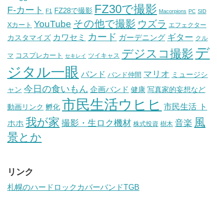
FZ30で撮影
F-カート
FZ28で撮影
F1
Macorpions
PC
SID
その他で撮影
ウズラ
YouTube
Xカート
エフェクター
カード
ギター
カワセミ
ガーデニング
カスタマイズ
クル
デ
デジスコ撮影
コスプレカート
マ
ツイキャス
セキレイ
ジタル一眼
バンド
マリオ
ミュージシ
バンド仲間
今日の食いもん
ャン
企画バンド
健康
写真家的妄想など
市民生活ウヒヒ
市民生活 ト
動画リンク
孵化
我が家
風
ホホ
撮影・生ロク機材
音楽
樹木
株式投資
景とか
リンク
札幌のハードロックカバーバンドTGB