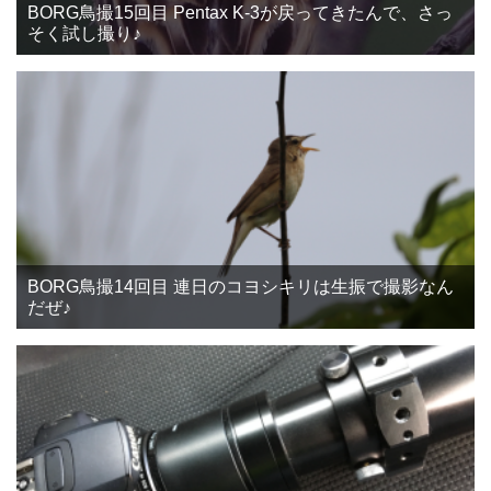
BORG鳥撮15回目 Pentax K-3が戻ってきたんで、さっ
そく試し撮り♪
BORG鳥撮14回目 連日のコヨシキリは生振で撮影なん
だぜ♪