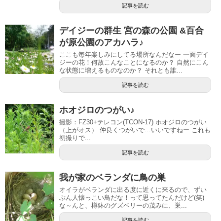
記事を読む
デイジーの群生 宮の森の公園 &百合
が原公園のアカハラ♪
ここも毎年楽しみにしてる場所なんだなー 一面デイ
ジーの花！何故こんなことになるのか？ 自然にこん
な状態に増えるものなのか？ それとも誰...
記事を読む
ホオジロのつがい♪
撮影：FZ30+テレコン(TCON-17) ホオジロのつがい
（上がオス） 仲良くつがいで…いいですねー これも
初撮りで...
記事を読む
我が家のベランダに鳥の巣
オイラがベランダに出る度に近くに来るので、ずい
ぶん人懐っこい鳥だな！って思ってたんだけど(笑)
な～んと、樽鉢のグズベリーの茂みに、巣...
記事を読む