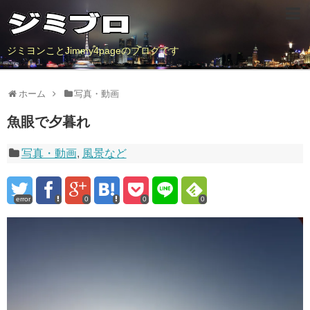
ジミヨンことJimmy4pageのブログです
ホーム
写真・動画
魚眼で夕暮れ
写真・動画
,
風景など
error
0
0
0