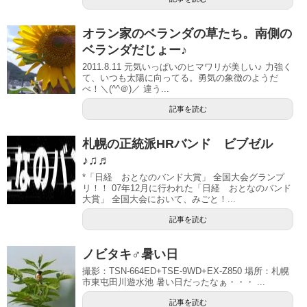
オラン家のベランダの草たち。南側の
ベランダだじょー♪
2011.8.11 元気いっぱいのヒマワリが美しい♪ 力強く
て、いつも太陽に向ってる。勇気の象徴のようだ
べ！＼(^^＠)／ 違う...
記事を読む
札幌の正統派HRバンド ビブゼル
♪♫♬
*「日経 おとなのバンド大賞」 全国大会グランプ
リ！！ 07年12月に行われた「日経 おとなのバンド
大賞」 全国大会において、みごと！...
記事を読む
ノビタキ♂暑い日
撮影：TSN-664ED+TSE-9WD+EX-Z850 場所：札幌
市東屯田川遊水池 暑い日だったなぁ・・・ ...
記事を読む