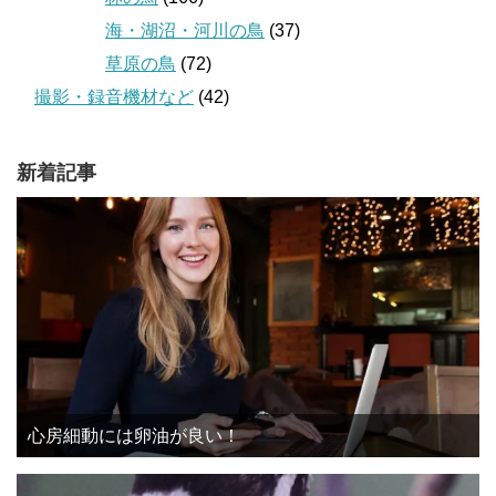
海・湖沼・河川の鳥
(37)
草原の鳥
(72)
撮影・録音機材など
(42)
新着記事
心房細動には卵油が良い！