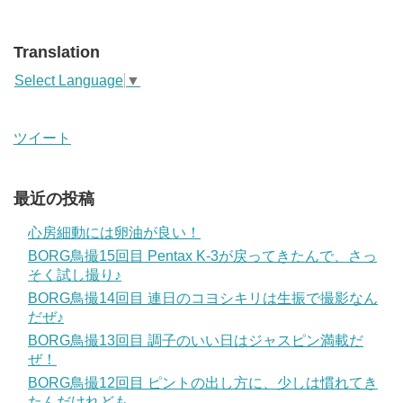
Translation
Select Language
▼
ツイート
最近の投稿
心房細動には卵油が良い！
BORG鳥撮15回目 Pentax K-3が戻ってきたんで、さっ
そく試し撮り♪
BORG鳥撮14回目 連日のコヨシキリは生振で撮影なん
だぜ♪
BORG鳥撮13回目 調子のいい日はジャスピン満載だ
ぜ！
BORG鳥撮12回目 ピントの出し方に、少しは慣れてき
たんだけれども