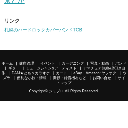
景とか
リンク
札幌のハードロックカバーバンドTGB
ホーム
健康管理
イベント
ガーデニング
写真・動画
バンド
ギター
ミュージシャン&アーティスト
アマチュア無線&BCL&自
作
DAM★とも＆カラオケ
カート
eBay・Amazon･ヤフオク
ウ
ズラ
便利な小技・情報
撮影・録音機材など
お問い合せ
サイ
トマップ
Copyright©
ジミブロ
All Rights Reserved.