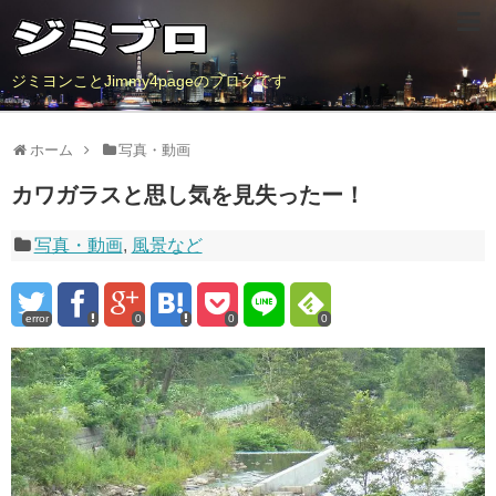
ジミヨンことJimmy4pageのブログです
ホーム
写真・動画
カワガラスと思し気を見失ったー！
写真・動画
,
風景など
error
0
0
0