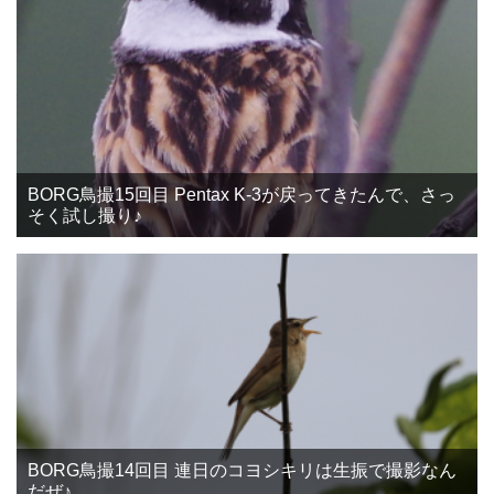
BORG鳥撮15回目 Pentax K-3が戻ってきたんで、さっ
そく試し撮り♪
BORG鳥撮14回目 連日のコヨシキリは生振で撮影なん
だぜ♪