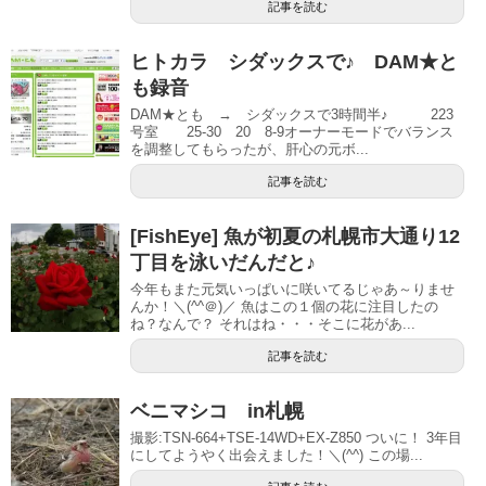
記事を読む
ヒトカラ シダックスで♪ DAM★と
も録音
DAM★とも → シダックスで3時間半♪ 223
号室 25-30 20 8-9オーナーモードでバランス
を調整してもらったが、肝心の元ボ...
記事を読む
[FishEye] 魚が初夏の札幌市大通り12
丁目を泳いだんだと♪
今年もまた元気いっぱいに咲いてるじゃあ～りませ
んか！＼(^^＠)／ 魚はこの１個の花に注目したの
ね？なんで？ それはね・・・そこに花があ...
記事を読む
ベニマシコ in札幌
撮影:TSN-664+TSE-14WD+EX-Z850 ついに！ 3年目
にしてようやく出会えました！＼(^^) この場...