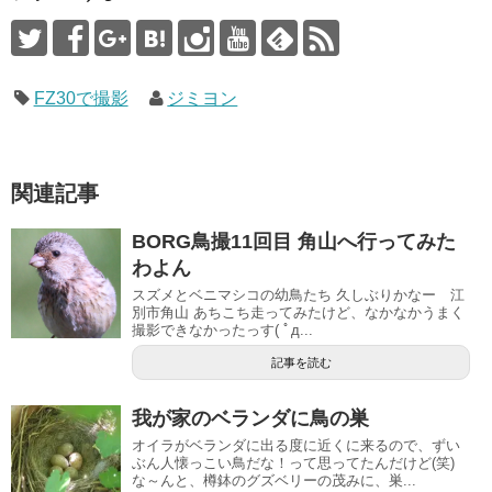
FZ30で撮影
ジミヨン
関連記事
BORG鳥撮11回目 角山へ行ってみた
わよん
スズメとベニマシコの幼鳥たち 久しぶりかなー 江
別市角山 あちこち走ってみたけど、なかなかうまく
撮影できなかったっす( ﾟд...
記事を読む
我が家のベランダに鳥の巣
オイラがベランダに出る度に近くに来るので、ずい
ぶん人懐っこい鳥だな！って思ってたんだけど(笑)
な～んと、樽鉢のグズベリーの茂みに、巣...