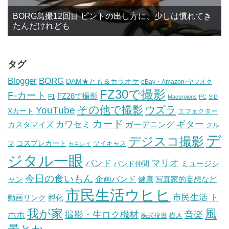
BORG鳥撮12回目 ピントの出し方に、少しは慣れてき
たんだけれども
タグ
BORG
Blogger
DAM★とも＆カラオケ
eBay・Amazon･ヤフオク
FZ30で撮影
F-カート
FZ28で撮影
F1
Macorpions
PC
SID
その他で撮影
ウズラ
YouTube
Xカート
エフェクター
カード
ギター
カワセミ
ガーデニング
カスタマイズ
クル
デ
デジスコ撮影
コスプレカート
マ
ツイキャス
セキレイ
ジタル一眼
バンド
マリオ
ミュージシ
バンド仲間
今日の食いもん
ャン
企画バンド
健康
写真家的妄想など
市民生活ウヒヒ
市民生活 ト
動画リンク
孵化
我が家
風
ホホ
撮影・生ロク機材
音楽
樹木
株式投資