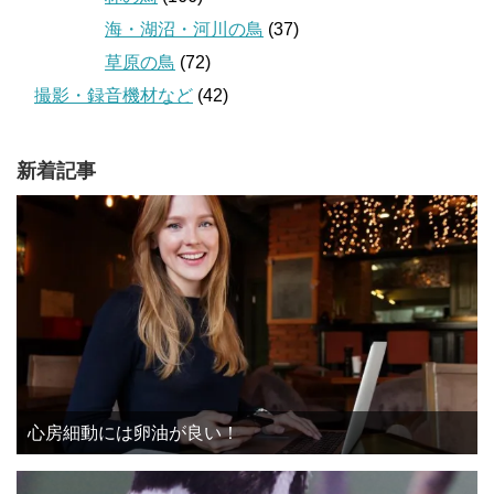
海・湖沼・河川の鳥
(37)
草原の鳥
(72)
撮影・録音機材など
(42)
新着記事
心房細動には卵油が良い！