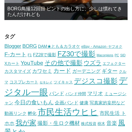
BORG鳥撮12回目 ピントの出し方に、少しは慣れてき
たんだけれども
タグ
BORG
Blogger
DAM★とも＆カラオケ
eBay・Amazon･ヤフオク
FZ30で撮影
F-カート
FZ28で撮影
F1
Macorpions
PC
SID
その他で撮影
ウズラ
YouTube
Xカート
エフェクター
カード
ギター
カワセミ
ガーデニング
カスタマイズ
クル
デ
デジスコ撮影
コスプレカート
マ
ツイキャス
セキレイ
ジタル一眼
バンド
マリオ
ミュージシ
バンド仲間
今日の食いもん
ャン
企画バンド
健康
写真家的妄想など
市民生活ウヒヒ
市民生活 ト
動画リンク
孵化
我が家
風
ホホ
撮影・生ロク機材
音楽
樹木
株式投資
景とか