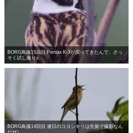
BORG鳥撮15回目 Pentax K-3が戻ってきたんで、さっ
そく試し撮り♪
BORG鳥撮14回目 連日のコヨシキリは生振で撮影なん
だぜ♪