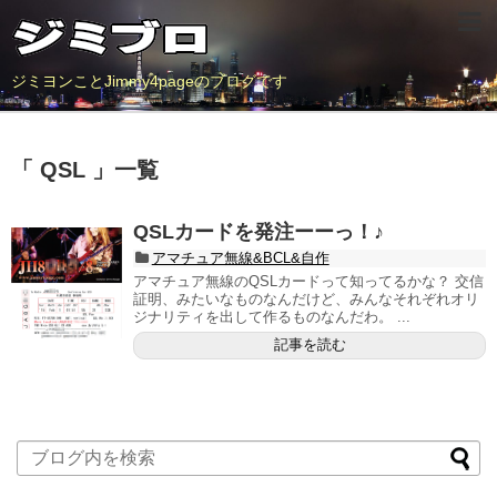
ジミヨンことJimmy4pageのブログです
「 QSL 」一覧
QSLカードを発注ーーっ！♪
アマチュア無線&BCL&自作
アマチュア無線のQSLカードって知ってるかな？ 交信
証明、みたいなものなんだけど、みんなそれぞれオリ
ジナリティを出して作るものなんだわ。 ...
記事を読む