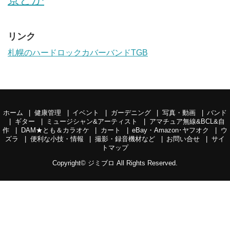
リンク
札幌のハードロックカバーバンドTGB
ホーム
健康管理
イベント
ガーデニング
写真・動画
バンド
ギター
ミュージシャン&アーティスト
アマチュア無線&BCL&自
作
DAM★とも＆カラオケ
カート
eBay・Amazon･ヤフオク
ウ
ズラ
便利な小技・情報
撮影・録音機材など
お問い合せ
サイ
トマップ
Copyright©
ジミブロ
All Rights Reserved.