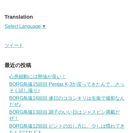
Translation
Select Language
▼
ツイート
最近の投稿
心房細動には卵油が良い！
BORG鳥撮15回目 Pentax K-3が戻ってきたんで、さっ
そく試し撮り♪
BORG鳥撮14回目 連日のコヨシキリは生振で撮影なん
だぜ♪
BORG鳥撮13回目 調子のいい日はジャスピン満載だ
ぜ！
BORG鳥撮12回目 ピントの出し方に、少しは慣れてき
たんだけれども