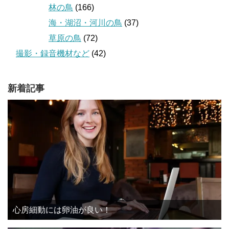
林の鳥
(166)
海・湖沼・河川の鳥
(37)
草原の鳥
(72)
撮影・録音機材など
(42)
新着記事
心房細動には卵油が良い！