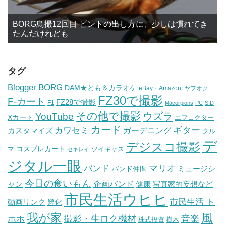
BORG鳥撮12回目 ピントの出し方に、少しは慣れてき
たんだけれども
タグ
BORG
Blogger
DAM★とも＆カラオケ
eBay・Amazon･ヤフオク
FZ30で撮影
F-カート
FZ28で撮影
F1
Macorpions
PC
SID
その他で撮影
ウズラ
YouTube
Xカート
エフェクター
カード
ギター
カワセミ
ガーデニング
カスタマイズ
クル
デ
デジスコ撮影
コスプレカート
マ
ツイキャス
セキレイ
ジタル一眼
バンド
マリオ
ミュージシ
バンド仲間
今日の食いもん
ャン
企画バンド
健康
写真家的妄想など
市民生活ウヒヒ
市民生活 ト
動画リンク
孵化
我が家
風
ホホ
撮影・生ロク機材
音楽
樹木
株式投資