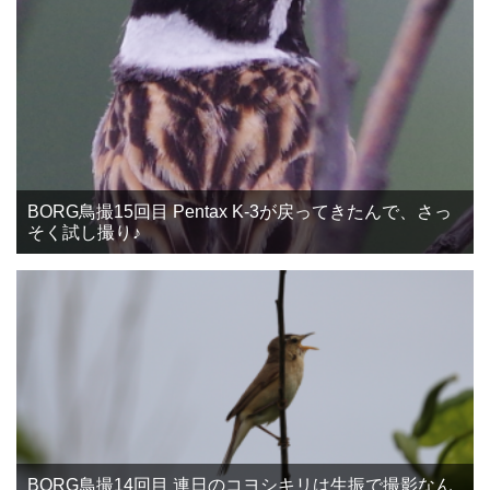
BORG鳥撮15回目 Pentax K-3が戻ってきたんで、さっ
そく試し撮り♪
BORG鳥撮14回目 連日のコヨシキリは生振で撮影なん