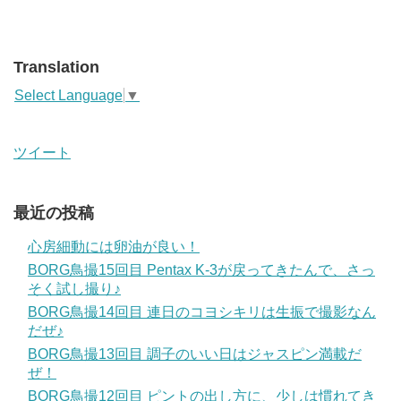
Translation
Select Language
▼
ツイート
最近の投稿
心房細動には卵油が良い！
BORG鳥撮15回目 Pentax K-3が戻ってきたんで、さっ
そく試し撮り♪
BORG鳥撮14回目 連日のコヨシキリは生振で撮影なん
だぜ♪
BORG鳥撮13回目 調子のいい日はジャスピン満載だ
ぜ！
BORG鳥撮12回目 ピントの出し方に、少しは慣れてき