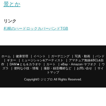
景とか
リンク
札幌のハードロックカバーバンドTGB
ホーム
健康管理
イベント
ガーデニング
写真・動画
バンド
ギター
ミュージシャン&アーティスト
アマチュア無線&BCL&自
作
DAM★とも＆カラオケ
カート
eBay・Amazon･ヤフオク
ウ
ズラ
便利な小技・情報
撮影・録音機材など
お問い合せ
サイ
トマップ
Copyright©
ジミブロ
All Rights Reserved.