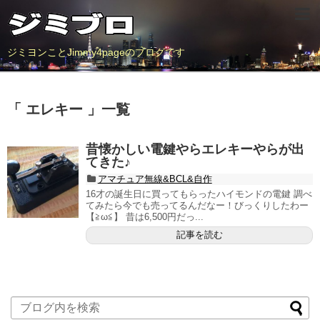
ジミヨンことJimmy4pageのブログです
「 エレキー 」一覧
昔懐かしい電鍵やらエレキーやらが出
てきた♪
アマチュア無線&BCL&自作
16才の誕生日に買ってもらったハイモンドの電鍵 調べ
てみたら今でも売ってるんだなー！びっくりしたわー
【≧ω≦】 昔は6,500円だっ...
記事を読む