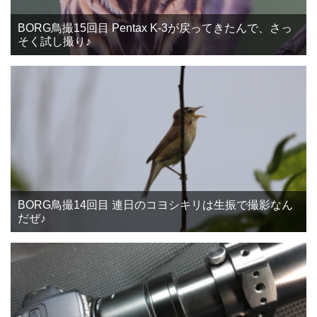
BORG鳥撮15回目 Pentax K-3が戻ってきたんで、さっ
そく試し撮り♪
BORG鳥撮14回目 連日のコヨシキリは生振で撮影なん
だぜ♪