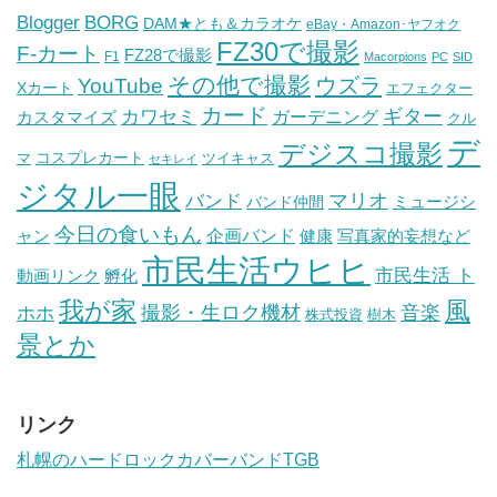
BORG
Blogger
DAM★とも＆カラオケ
eBay・Amazon･ヤフオク
FZ30で撮影
F-カート
FZ28で撮影
F1
Macorpions
PC
SID
その他で撮影
ウズラ
YouTube
Xカート
エフェクター
カード
ギター
カワセミ
ガーデニング
カスタマイズ
クル
デ
デジスコ撮影
コスプレカート
マ
ツイキャス
セキレイ
ジタル一眼
バンド
マリオ
ミュージシ
バンド仲間
今日の食いもん
ャン
企画バンド
健康
写真家的妄想など
市民生活ウヒヒ
市民生活 ト
動画リンク
孵化
我が家
風
ホホ
撮影・生ロク機材
音楽
樹木
株式投資
景とか
リンク
札幌のハードロックカバーバンドTGB