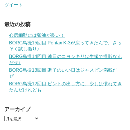
ツイート
最近の投稿
心房細動には卵油が良い！
BORG鳥撮15回目 Pentax K-3が戻ってきたんで、さっ
そく試し撮り♪
BORG鳥撮14回目 連日のコヨシキリは生振で撮影なん
だぜ♪
BORG鳥撮13回目 調子のいい日はジャスピン満載だ
ぜ！
BORG鳥撮12回目 ピントの出し方に、少しは慣れてき
たんだけれども
アーカイブ