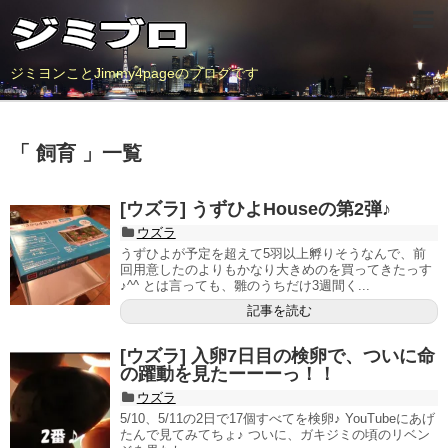
ジミヨンことJimmy4pageのブログです
「 飼育 」一覧
[ウズラ] うずひよHouseの第2弾♪
ウズラ
うずひよが予定を超えて5羽以上孵りそうなんで、前
回用意したのよりもかなり大きめのを買ってきたっす
♪^^ とは言っても、雛のうちだけ3週間く...
記事を読む
[ウズラ] 入卵7日目の検卵で、ついに命
の躍動を見たーーーっ！！
ウズラ
5/10、5/11の2日で17個すべてを検卵♪ YouTubeにあげ
たんで見てみてちょ♪ ついに、ガキジミの頃のリベン